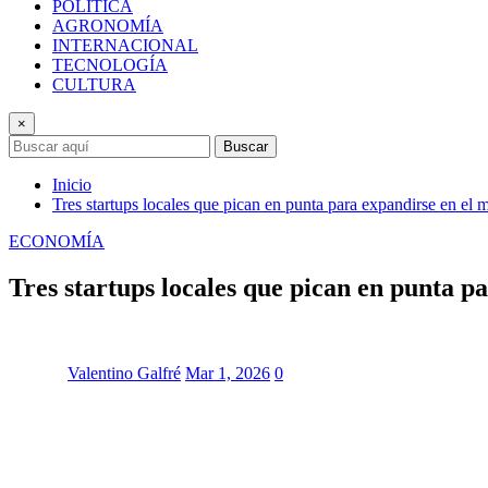
POLÍTICA
AGRONOMÍA
INTERNACIONAL
TECNOLOGÍA
CULTURA
×
Buscar
Inicio
Tres startups locales que pican en punta para expandirse en el
ECONOMÍA
Tres startups locales que pican en punta p
Valentino Galfré
Mar 1, 2026
0