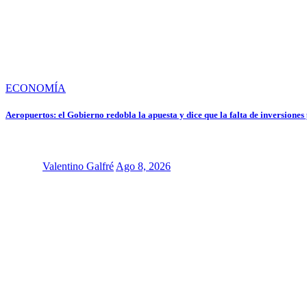
ECONOMÍA
Aeropuertos: el Gobierno redobla la apuesta y dice que la falta de inversiones
Valentino Galfré
Ago 8, 2026