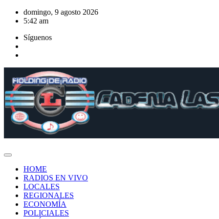
Saltar
domingo, 9 agosto 2026
al
5:42 am
contenido
Síguenos
HOME
RADIOS EN VIVO
LOCALES
REGIONALES
ECONOMÍA
POLICIALES