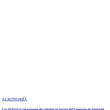
AGRONOMÍA
Las AgTech se encargaron de calentar la previa del Congreso de Aapresid