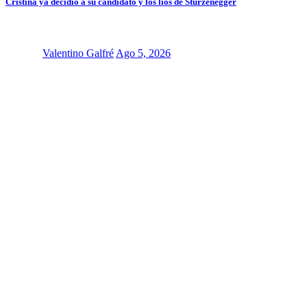
Cristina ya decidió a su candidato y los líos de Sturzenegger
Valentino Galfré
Ago 5, 2026