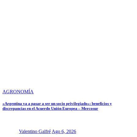
AGRONOMÍA
«Argentina va a pasar a ser un socio privilegiado»: beneficios y
discrepancias en el Acuerdo Unión Europea – Mercosur
Valentino Galfré
Ago 6, 2026