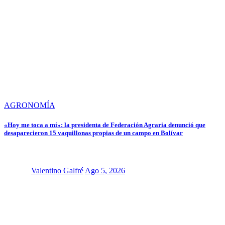
AGRONOMÍA
«Hoy me toca a mí»: la presidenta de Federación Agraria denunció que
desaparecieron 15 vaquillonas propias de un campo en Bolívar
Valentino Galfré
Ago 5, 2026