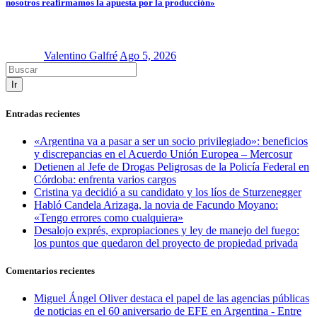
nosotros reafirmamos la apuesta por la producción»
Valentino Galfré
Ago 5, 2026
Ir
Entradas recientes
«Argentina va a pasar a ser un socio privilegiado»: beneficios
y discrepancias en el Acuerdo Unión Europea – Mercosur
Detienen al Jefe de Drogas Peligrosas de la Policía Federal en
Córdoba: enfrenta varios cargos
Cristina ya decidió a su candidato y los líos de Sturzenegger
Habló Candela Arizaga, la novia de Facundo Moyano:
«Tengo errores como cualquiera»
Desalojo exprés, expropiaciones y ley de manejo del fuego:
los puntos que quedaron del proyecto de propiedad privada
Comentarios recientes
Miguel Ángel Oliver destaca el papel de las agencias públicas
de noticias en el 60 aniversario de EFE en Argentina - Entre