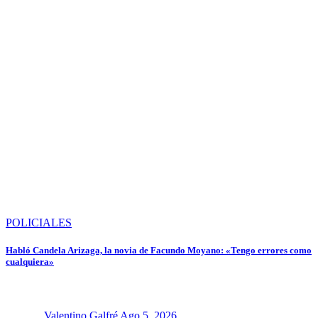
POLICIALES
Habló Candela Arizaga, la novia de Facundo Moyano: «Tengo errores como
cualquiera»
Valentino Galfré
Ago 5, 2026