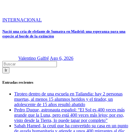
INTERNACIONAL
Nació una cría de elefante de Sumatra en Madrid: una esperanza para una
especie al borde de la extinción
Valentino Galfré
Ago 6, 2026
Ir
Entradas recientes
Tiroteo dentro de una escuela en Tailandia: hay 2 personas
muertas, al menos 15 alumnos heridos y el tirador, un
adolescente de 15 años resultó abatido
Pedro Duque, astronauta español: “El Sol es 400 veces más
grande que la Luna, pero está 400 veces más lejos; por eso,
visto desde la Tierra, lo puede tapar por completo”
Sabah Hamed, la ceutí que ha convertido su casa en un punto
de ayuda humanitaria y atiende a unos 400 migrantes al día: