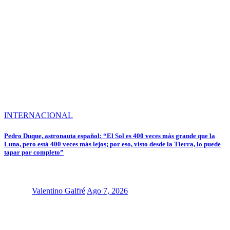
INTERNACIONAL
Pedro Duque, astronauta español: “El Sol es 400 veces más grande que la
Luna, pero está 400 veces más lejos; por eso, visto desde la Tierra, lo puede
tapar por completo”
Valentino Galfré
Ago 7, 2026