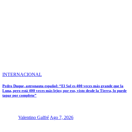
INTERNACIONAL
Pedro Duque, astronauta español: “El Sol es 400 veces más grande que la
Luna, pero está 400 veces más lejos; por eso, visto desde la Tierra, lo puede
tapar por completo”
Valentino Galfré
Ago 7, 2026