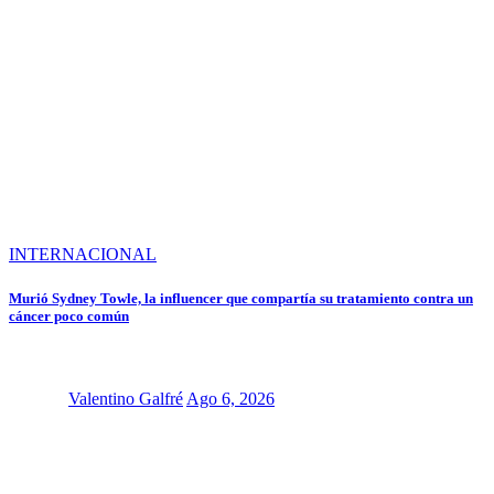
INTERNACIONAL
Murió Sydney Towle, la influencer que compartía su tratamiento contra un
cáncer poco común
Valentino Galfré
Ago 6, 2026