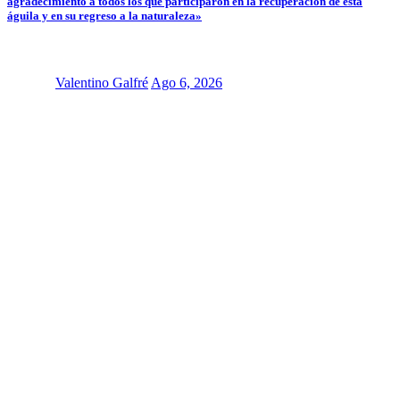
agradecimiento a todos los que participaron en la recuperación de esta
águila y en su regreso a la naturaleza»
Valentino Galfré
Ago 6, 2026