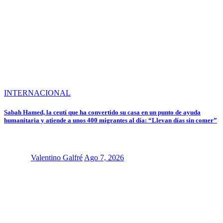
INTERNACIONAL
Sabah Hamed, la ceutí que ha convertido su casa en un punto de ayuda
humanitaria y atiende a unos 400 migrantes al día: “Llevan días sin comer”
Valentino Galfré
Ago 7, 2026