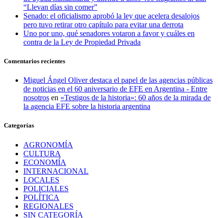
“Llevan días sin comer”
Senado: el oficialismo aprobó la ley que acelera desalojos
pero tuvo retirar otro capítulo para evitar una derrota
Uno por uno, qué senadores votaron a favor y cuáles en
contra de la Ley de Propiedad Privada
Comentarios recientes
Miguel Ángel Oliver destaca el papel de las agencias públicas
de noticias en el 60 aniversario de EFE en Argentina - Entre
nosotros
en
«Testigos de la historia»: 60 años de la mirada de
la agencia EFE sobre la historia argentina
Categorías
AGRONOMÍA
CULTURA
ECONOMÍA
INTERNACIONAL
LOCALES
POLICIALES
POLÍTICA
REGIONALES
SIN CATEGORÍA