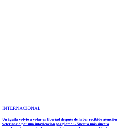
INTERNACIONAL
Un águila volvió a volar en libertad después de haber recibido atención
veterinaria por una intoxicación por plomo: «Nuestro más sincero