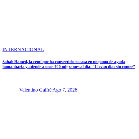
INTERNACIONAL
Sabah Hamed, la ceutí que ha convertido su casa en un punto de ayuda
humanitaria y atiende a unos 400 migrantes al día: “Llevan días sin comer”
Valentino Galfré
Ago 7, 2026