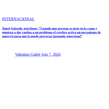
INTERNACIONAL
Ángel Guirado, psicólogo: “Cuando una persona se mete en la cama y
empieza a dar vueltas a un problema el cerebro activa un mecanismo de
supervivencia que le puede provocar insomnio emocional”
Valentino Galfré
Ago 7, 2026