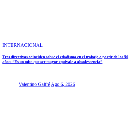
INTERNACIONAL
Tres directivas coinciden sobre el edadismo en el trabajo a partir de los 50
años: “Es un mito que ser mayor equivale a obsolescencia”
Valentino Galfré
Ago 6, 2026