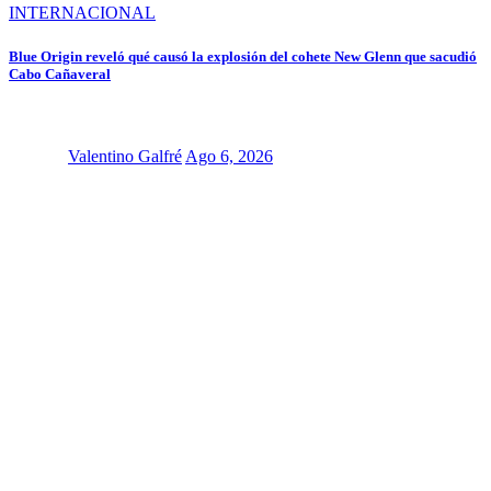
INTERNACIONAL
Blue Origin reveló qué causó la explosión del cohete New Glenn que sacudió
Cabo Cañaveral
Valentino Galfré
Ago 6, 2026