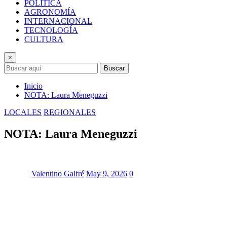
POLÍTICA
AGRONOMÍA
INTERNACIONAL
TECNOLOGÍA
CULTURA
×
Buscar
Inicio
NOTA: Laura Meneguzzi
LOCALES
REGIONALES
NOTA: Laura Meneguzzi
Valentino Galfré
May 9, 2026
0