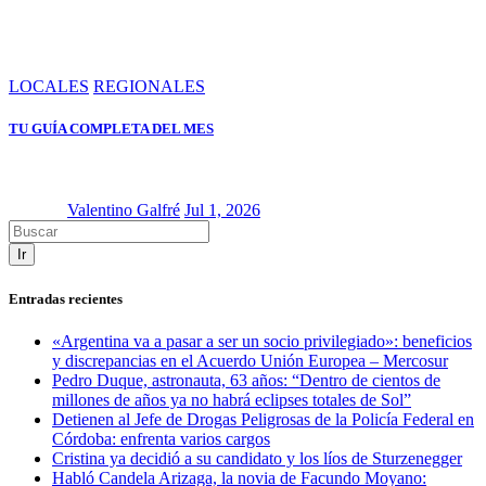
LOCALES
REGIONALES
TU GUÍA COMPLETA DEL MES
Valentino Galfré
Jul 1, 2026
Ir
Entradas recientes
«Argentina va a pasar a ser un socio privilegiado»: beneficios
y discrepancias en el Acuerdo Unión Europea – Mercosur
Pedro Duque, astronauta, 63 años: “Dentro de cientos de
millones de años ya no habrá eclipses totales de Sol”
Detienen al Jefe de Drogas Peligrosas de la Policía Federal en
Córdoba: enfrenta varios cargos
Cristina ya decidió a su candidato y los líos de Sturzenegger
Habló Candela Arizaga, la novia de Facundo Moyano: