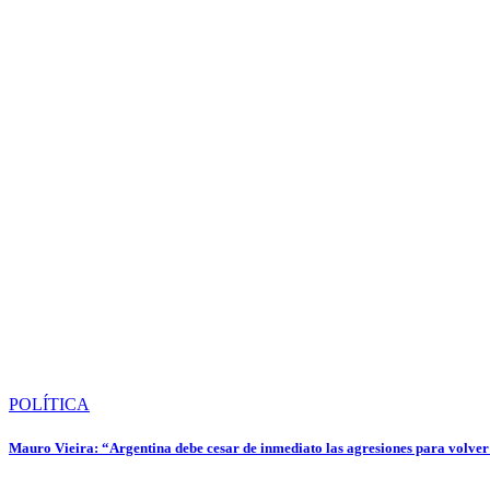
POLÍTICA
Mauro Vieira: “Argentina debe cesar de inmediato las agresiones para volver