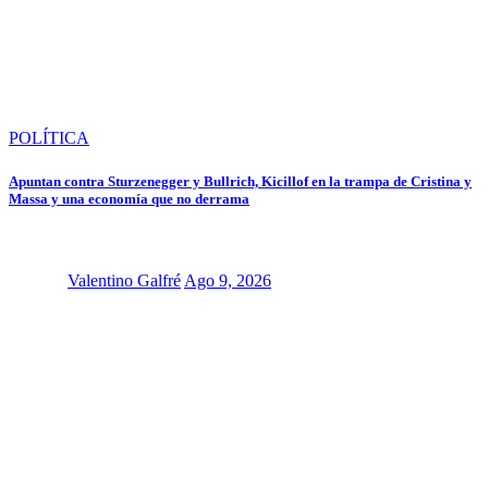
POLÍTICA
Apuntan contra Sturzenegger y Bullrich, Kicillof en la trampa de Cristina y
Massa y una economía que no derrama
Valentino Galfré
Ago 9, 2026