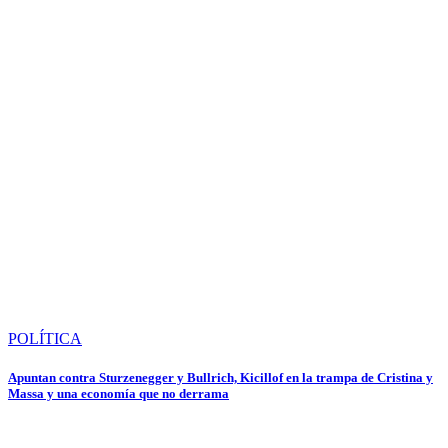
POLÍTICA
Apuntan contra Sturzenegger y Bullrich, Kicillof en la trampa de Cristina y
Massa y una economía que no derrama