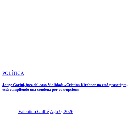
POLÍTICA
Jorge Gorini, juez del caso Vialidad: «Cristina Kirchner no está proscripta,
está cumpliendo una condena por corrupción»
Valentino Galfré
Ago 9, 2026