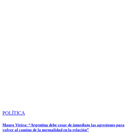
POLÍTICA
Mauro Vieira: “Argentina debe cesar de inmediato las agresiones para
volver al camino de la normalidad en la relación”