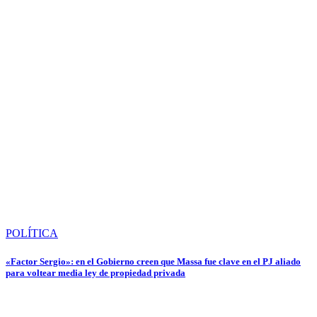
POLÍTICA
«Factor Sergio»: en el Gobierno creen que Massa fue clave en el PJ aliado
para voltear media ley de propiedad privada