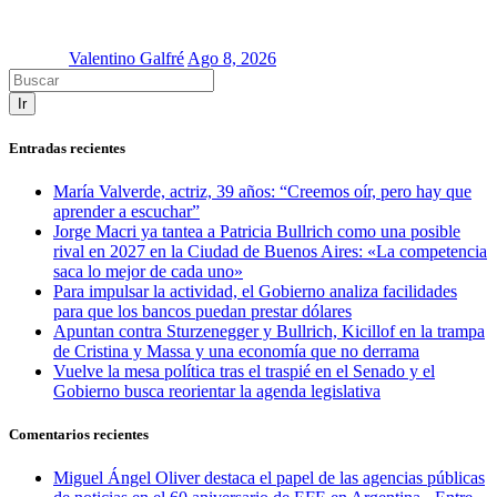
Valentino Galfré
Ago 8, 2026
Ir
Entradas recientes
María Valverde, actriz, 39 años: “Creemos oír, pero hay que
aprender a escuchar”
Jorge Macri ya tantea a Patricia Bullrich como una posible
rival en 2027 en la Ciudad de Buenos Aires: «La competencia
saca lo mejor de cada uno»
Para impulsar la actividad, el Gobierno analiza facilidades
para que los bancos puedan prestar dólares
Apuntan contra Sturzenegger y Bullrich, Kicillof en la trampa
de Cristina y Massa y una economía que no derrama
Vuelve la mesa política tras el traspié en el Senado y el
Gobierno busca reorientar la agenda legislativa
Comentarios recientes
Miguel Ángel Oliver destaca el papel de las agencias públicas