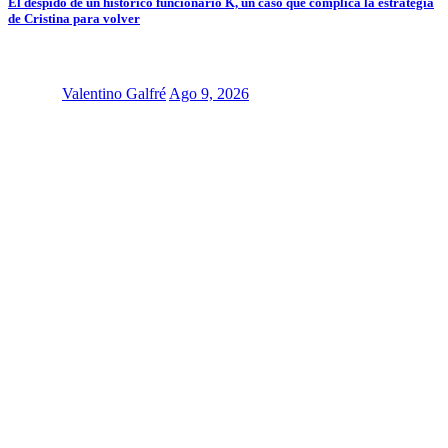
El despido de un histórico funcionario K, un caso que complica la estrategia
de Cristina para volver
Valentino Galfré
Ago 9, 2026