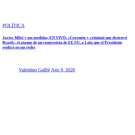
POLÍTICA
Javier Milei y sus medidas, EN VIVO: «Corrupto y criminal que destruyó
Brasil», el ataque de un congresista de EE.UU. a Lula que el Presidente
replicó en sus redes
Valentino Galfré
Ago 9, 2026