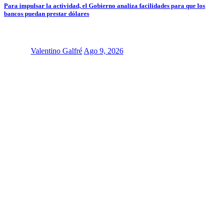
Para impulsar la actividad, el Gobierno analiza facilidades para que los
bancos puedan prestar dólares
Valentino Galfré
Ago 9, 2026