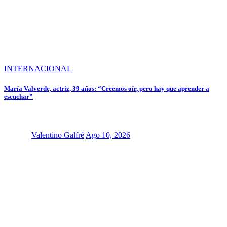
INTERNACIONAL
María Valverde, actriz, 39 años: “Creemos oír, pero hay que aprender a
escuchar”
Valentino Galfré
Ago 10, 2026