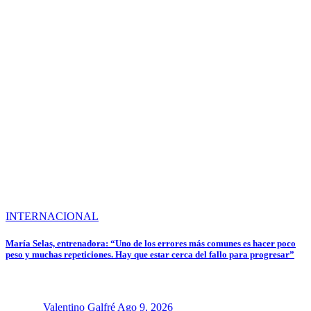
INTERNACIONAL
María Selas, entrenadora: “Uno de los errores más comunes es hacer poco
peso y muchas repeticiones. Hay que estar cerca del fallo para progresar”
Valentino Galfré
Ago 9, 2026