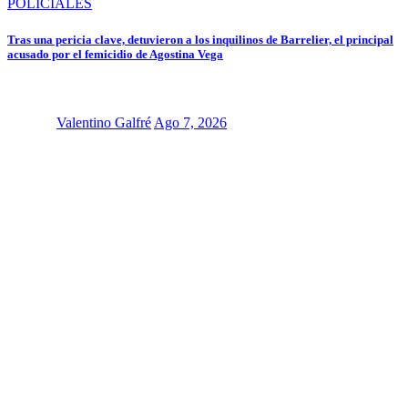
POLICIALES
Tras una pericia clave, detuvieron a los inquilinos de Barrelier, el principal
acusado por el femicidio de Agostina Vega
Valentino Galfré
Ago 7, 2026