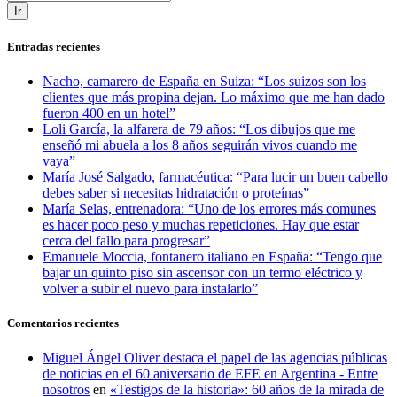
Ir
Entradas recientes
Nacho, camarero de España en Suiza: “Los suizos son los
clientes que más propina dejan. Lo máximo que me han dado
fueron 400 en un hotel”
Loli García, la alfarera de 79 años: “Los dibujos que me
enseñó mi abuela a los 8 años seguirán vivos cuando me
vaya”
María José Salgado, farmacéutica: “Para lucir un buen cabello
debes saber si necesitas hidratación o proteínas”
María Selas, entrenadora: “Uno de los errores más comunes
es hacer poco peso y muchas repeticiones. Hay que estar
cerca del fallo para progresar”
Emanuele Moccia, fontanero italiano en España: “Tengo que
bajar un quinto piso sin ascensor con un termo eléctrico y
volver a subir el nuevo para instalarlo”
Comentarios recientes
Miguel Ángel Oliver destaca el papel de las agencias públicas
de noticias en el 60 aniversario de EFE en Argentina - Entre
nosotros
en
«Testigos de la historia»: 60 años de la mirada de