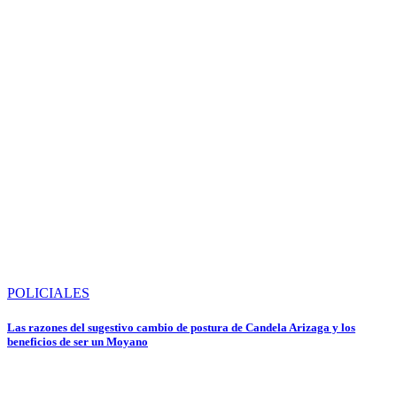
POLICIALES
Las razones del sugestivo cambio de postura de Candela Arizaga y los
beneficios de ser un Moyano