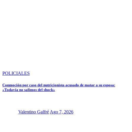
POLICIALES
Conmoción por caso del nutricionista acusado de matar a su esposa:
«Todavía no salimos del shock»
Valentino Galfré
Ago 7, 2026