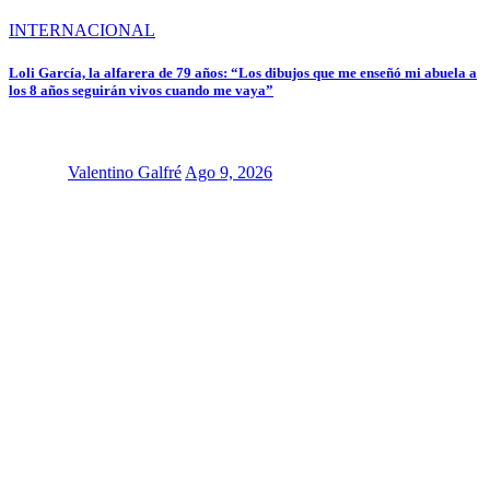
INTERNACIONAL
Loli García, la alfarera de 79 años: “Los dibujos que me enseñó mi abuela a
los 8 años seguirán vivos cuando me vaya”
Valentino Galfré
Ago 9, 2026