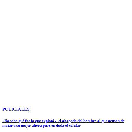
POLICIALES
«No sabe qué fue lo que explotó»: el abogado del hombre al que acusan de
matar a su mujer ahora puso en duda el celular