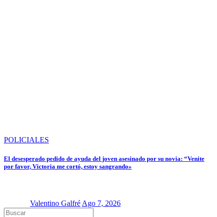
POLICIALES
El desesperado pedido de ayuda del joven asesinado por su novia: “Venite
por favor, Victoria me cortó, estoy sangrando»
Valentino Galfré
Ago 7, 2026