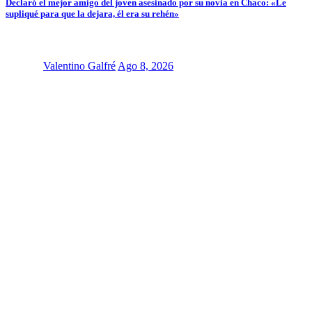
Declaró el mejor amigo del joven asesinado por su novia en Chaco: «Le
supliqué para que la dejara, él era su rehén»
Valentino Galfré
Ago 8, 2026