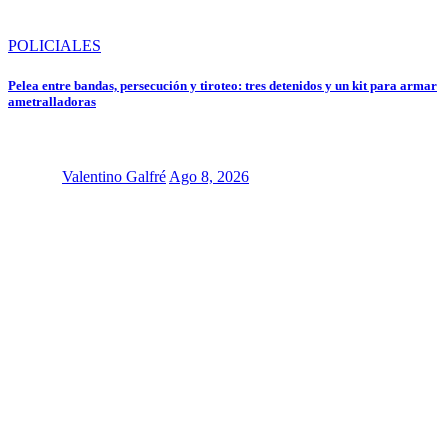
POLICIALES
Pelea entre bandas, persecución y tiroteo: tres detenidos y un kit para armar
ametralladoras
Valentino Galfré
Ago 8, 2026