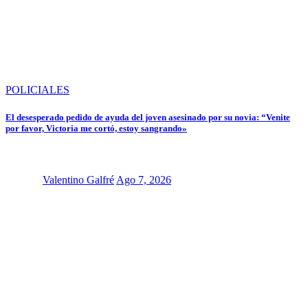
POLICIALES
El desesperado pedido de ayuda del joven asesinado por su novia: “Venite
por favor, Victoria me cortó, estoy sangrando»
Valentino Galfré
Ago 7, 2026