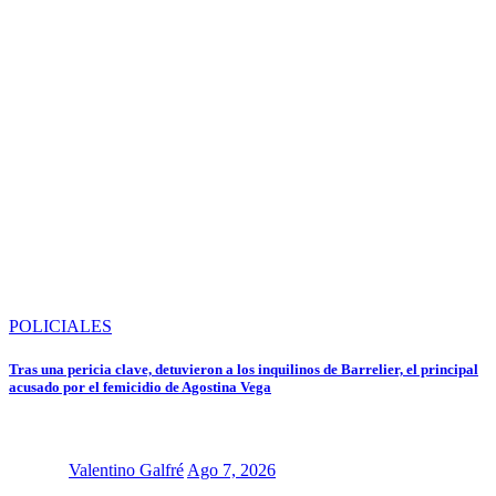
POLICIALES
Tras una pericia clave, detuvieron a los inquilinos de Barrelier, el principal
acusado por el femicidio de Agostina Vega
Valentino Galfré
Ago 7, 2026