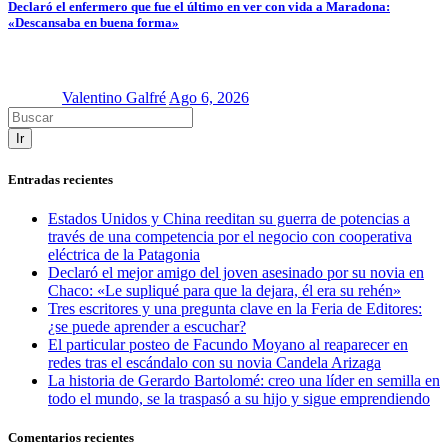
Declaró el enfermero que fue el último en ver con vida a Maradona:
«Descansaba en buena forma»
Valentino Galfré
Ago 6, 2026
Ir
Entradas recientes
Estados Unidos y China reeditan su guerra de potencias a
través de una competencia por el negocio con cooperativa
eléctrica de la Patagonia
Declaró el mejor amigo del joven asesinado por su novia en
Chaco: «Le supliqué para que la dejara, él era su rehén»
Tres escritores y una pregunta clave en la Feria de Editores:
¿se puede aprender a escuchar?
El particular posteo de Facundo Moyano al reaparecer en
redes tras el escándalo con su novia Candela Arizaga
La historia de Gerardo Bartolomé: creo una líder en semilla en
todo el mundo, se la traspasó a su hijo y sigue emprendiendo
Comentarios recientes