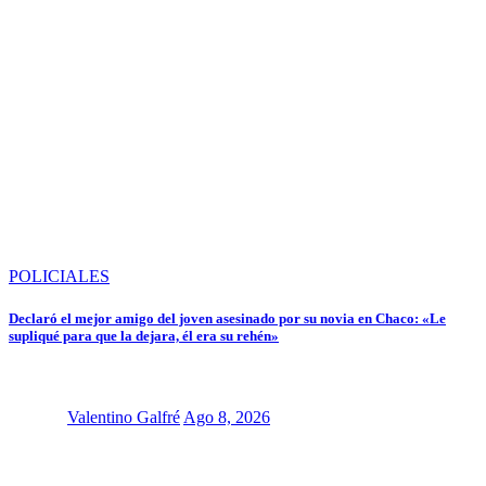
POLICIALES
Declaró el mejor amigo del joven asesinado por su novia en Chaco: «Le
supliqué para que la dejara, él era su rehén»
Valentino Galfré
Ago 8, 2026