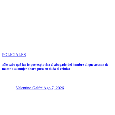
POLICIALES
«No sabe qué fue lo que explotó»: el abogado del hombre al que acusan de
matar a su mujer ahora puso en duda el celular
Valentino Galfré
Ago 7, 2026