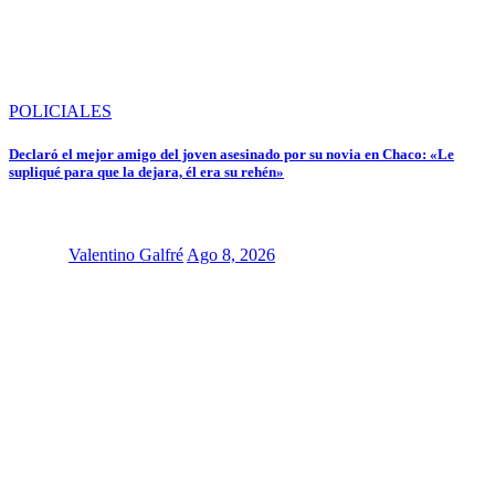
POLICIALES
Declaró el mejor amigo del joven asesinado por su novia en Chaco: «Le
supliqué para que la dejara, él era su rehén»
Valentino Galfré
Ago 8, 2026