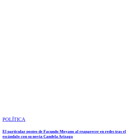
POLÍTICA
El particular posteo de Facundo Moyano al reaparecer en redes tras el
escándalo con su novia Candela Arizaga