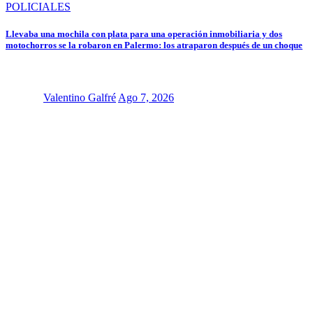
POLICIALES
Llevaba una mochila con plata para una operación inmobiliaria y dos
motochorros se la robaron en Palermo: los atraparon después de un choque
Valentino Galfré
Ago 7, 2026