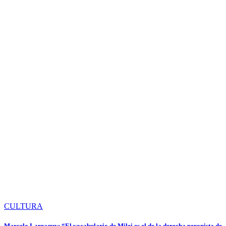
CULTURA
Marcelo Larraquy: “El vocabulario de Milei es el de la derecha peronista de