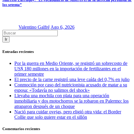
los setenta”
Valentino Galfré
Ago 6, 2026
Ir
Entradas recientes
Por la guerra en Medio Oriente, se registró un sobrecosto de
US$ 180 millones en la importación de fertilizantes en el
primer semestre
El precio de la carne registró una leve caída del 0,7% en julio
Conmoción por caso del nutricionista acusado de matar a su
esposa: «Todavía no salimos del shock»
Llevaba una mochila con plata para una operación
inmobiliaria y dos motochorros se la robaron en Palermo: los
atraparon después de un choque
Nació para cuidar ovejas, pero eligió otra vida: el Border
Collie que solo quiere estar en el sillón
Comentarios recientes