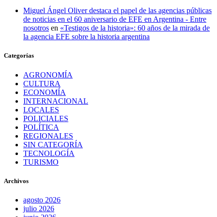
Miguel Ángel Oliver destaca el papel de las agencias públicas
de noticias en el 60 aniversario de EFE en Argentina - Entre
nosotros
en
«Testigos de la historia»: 60 años de la mirada de
la agencia EFE sobre la historia argentina
Categorías
AGRONOMÍA
CULTURA
ECONOMÍA
INTERNACIONAL
LOCALES
POLICIALES
POLÍTICA
REGIONALES
SIN CATEGORÍA
TECNOLOGÍA
TURISMO
Archivos
agosto 2026
julio 2026