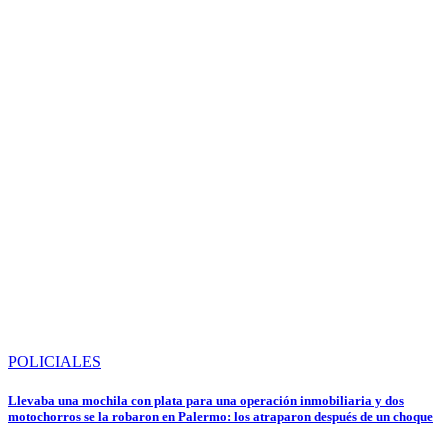
POLICIALES
Llevaba una mochila con plata para una operación inmobiliaria y dos
motochorros se la robaron en Palermo: los atraparon después de un choque