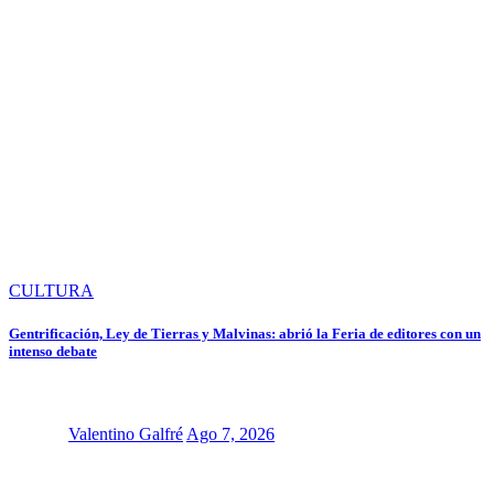
CULTURA
Gentrificación, Ley de Tierras y Malvinas: abrió la Feria de editores con un
intenso debate
Valentino Galfré
Ago 7, 2026