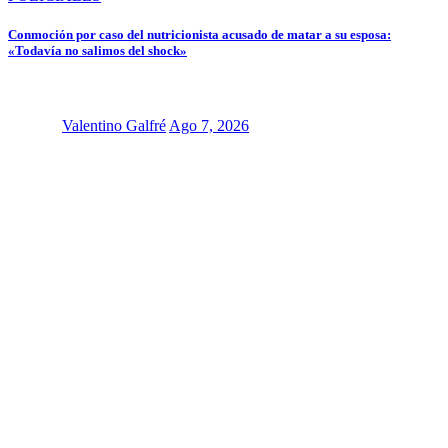
Conmoción por caso del nutricionista acusado de matar a su esposa:
«Todavía no salimos del shock»
Valentino Galfré
Ago 7, 2026