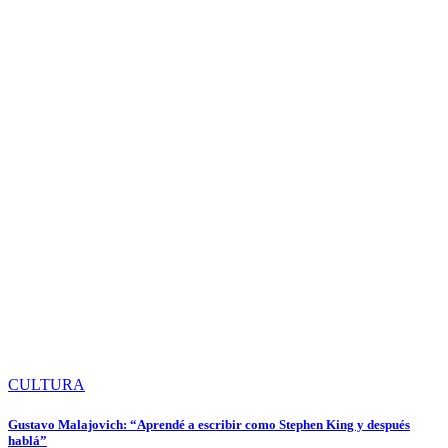
CULTURA
Gustavo Malajovich: “Aprendé a escribir como Stephen King y después
hablá”