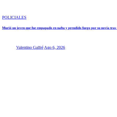
POLICIALES
Murió un joven que fue empapado en nafta y prendido fuego por su novia tras u
Valentino Galfré
Ago 6, 2026