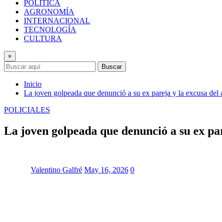
POLÍTICA
AGRONOMÍA
INTERNACIONAL
TECNOLOGÍA
CULTURA
×
Buscar
Inicio
La joven golpeada que denunció a su ex pareja y la excusa del
POLICIALES
La joven golpeada que denunció a su ex par
Valentino Galfré
May 16, 2026
0