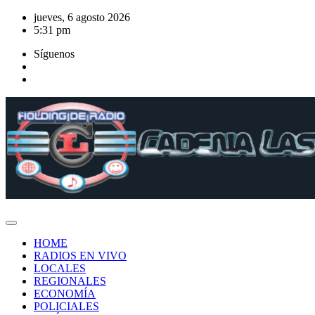
Saltar
jueves, 6 agosto 2026
al
5:31 pm
contenido
Síguenos
HOME
RADIOS EN VIVO
LOCALES
REGIONALES
ECONOMÍA
POLICIALES