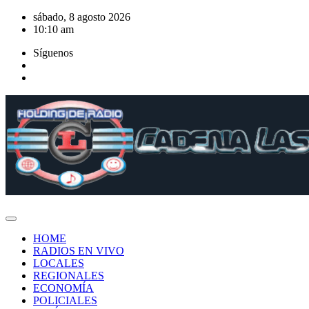
Saltar
sábado, 8 agosto 2026
al
10:10 am
contenido
Síguenos
HOME
RADIOS EN VIVO
LOCALES
REGIONALES
ECONOMÍA
POLICIALES