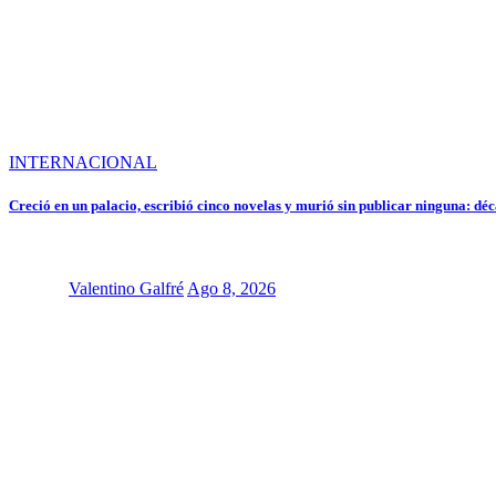
INTERNACIONAL
Creció en un palacio, escribió cinco novelas y murió sin publicar ninguna: déc
Valentino Galfré
Ago 8, 2026