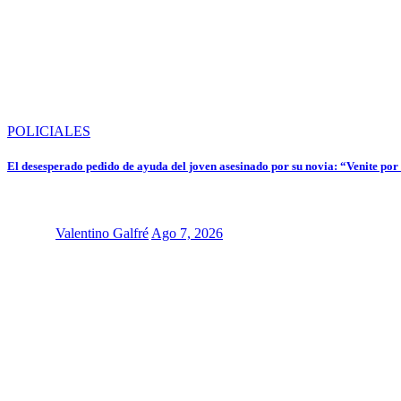
POLICIALES
El desesperado pedido de ayuda del joven asesinado por su novia: “Venite por
Valentino Galfré
Ago 7, 2026