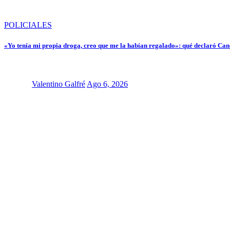
POLICIALES
«Yo tenía mi propia droga, creo que me la habían regalado»: qué declaró Cand
Valentino Galfré
Ago 6, 2026