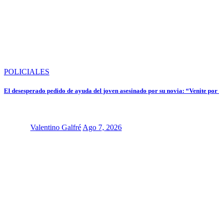
POLICIALES
El desesperado pedido de ayuda del joven asesinado por su novia: “Venite por
Valentino Galfré
Ago 7, 2026