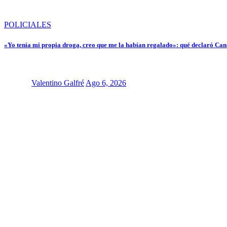
POLICIALES
«Yo tenía mi propia droga, creo que me la habían regalado»: qué declaró Cand
Valentino Galfré
Ago 6, 2026