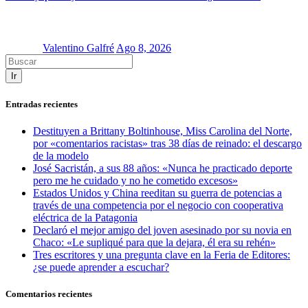
Valentino Galfré
Ago 8, 2026
Ir
Entradas recientes
Destituyen a Brittany Boltinhouse, Miss Carolina del Norte,
por «comentarios racistas» tras 38 días de reinado: el descargo
de la modelo
José Sacristán, a sus 88 años: «Nunca he practicado deporte
pero me he cuidado y no he cometido excesos»
Estados Unidos y China reeditan su guerra de potencias a
través de una competencia por el negocio con cooperativa
eléctrica de la Patagonia
Declaró el mejor amigo del joven asesinado por su novia en
Chaco: «Le supliqué para que la dejara, él era su rehén»
Tres escritores y una pregunta clave en la Feria de Editores:
¿se puede aprender a escuchar?
Comentarios recientes