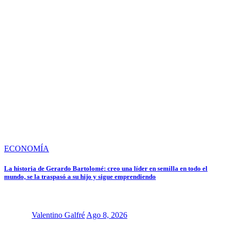
ECONOMÍA
La historia de Gerardo Bartolomé: creo una líder en semilla en todo el
mundo, se la traspasó a su hijo y sigue emprendiendo
Valentino Galfré
Ago 8, 2026