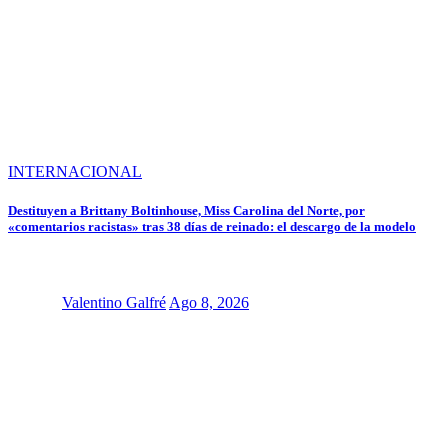
INTERNACIONAL
Destituyen a Brittany Boltinhouse, Miss Carolina del Norte, por
«comentarios racistas» tras 38 días de reinado: el descargo de la modelo
Valentino Galfré
Ago 8, 2026