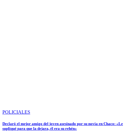
POLICIALES
Declaró el mejor amigo del joven asesinado por su novia en Chaco: «Le
supliqué para que la dejara, él era su rehén»