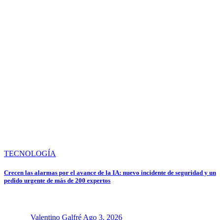
TECNOLOGÍA
Crecen las alarmas por el avance de la IA: nuevo incidente de seguridad y un
pedido urgente de más de 200 expertos
Valentino Galfré
Ago 3, 2026