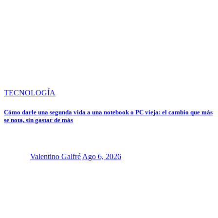
TECNOLOGÍA
Cómo darle una segunda vida a una notebook o PC vieja: el cambio que más
se nota, sin gastar de más
Valentino Galfré
Ago 6, 2026