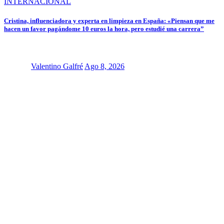
INTERNACIONAL
Cristina, influenciadora y experta en limpieza en España: «Piensan que me
hacen un favor pagándome 10 euros la hora, pero estudié una carrera”
Valentino Galfré
Ago 8, 2026