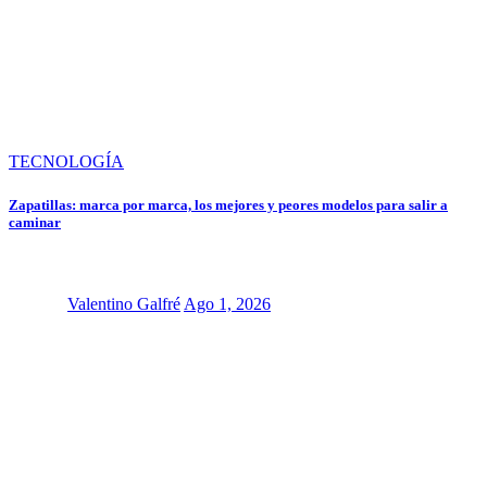
TECNOLOGÍA
Zapatillas: marca por marca, los mejores y peores modelos para salir a
caminar
Valentino Galfré
Ago 1, 2026