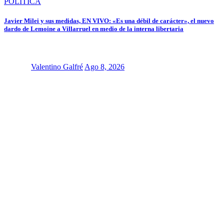
POLÍTICA
Javier Milei y sus medidas, EN VIVO: «Es una débil de carácter», el nuevo
dardo de Lemoine a Villarruel en medio de la interna libertaria
Valentino Galfré
Ago 8, 2026