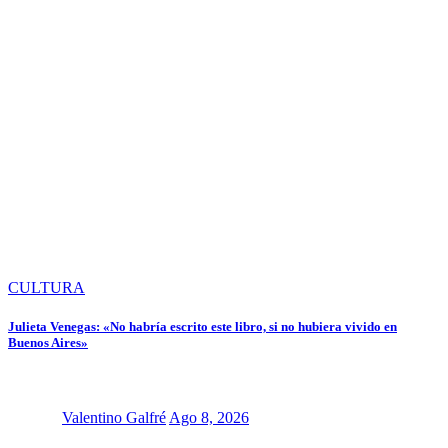
CULTURA
Julieta Venegas: «No habría escrito este libro, si no hubiera vivido en
Buenos Aires»
Valentino Galfré
Ago 8, 2026