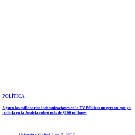
POLÍTICA
Siguen las millonarias indemnizaciones en la TV Pública: un gerente que ya
trabaja en la Justicia cobró más de $100 millones