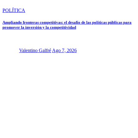
POLÍTICA
Ampliando fronteras competitivas: el desafío de las políticas públicas para
promover la inversión y la competitividad
Valentino Galfré
Ago 7, 2026