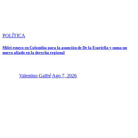
POLÍTICA
Milei estuvo en Colombia para la asunción de De la Espriella y suma un
nuevo aliado en la derecha regional
Valentino Galfré
Ago 7, 2026