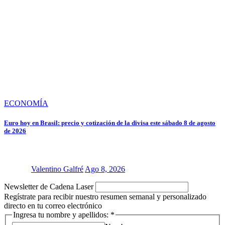
ECONOMÍA
Euro hoy en Brasil: precio y cotización de la divisa este sábado 8 de agosto
de 2026
Valentino Galfré
Ago 8, 2026
Newsletter de Cadena Laser
Regístrate para recibir nuestro resumen semanal y personalizado
directo en tu correo electrónico
y
Ingresa tu nombre y apellidos:
*
apellidos: