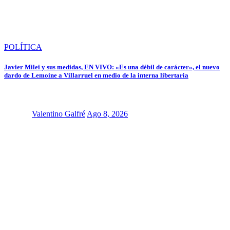
POLÍTICA
Javier Milei y sus medidas, EN VIVO: «Es una débil de carácter», el nuevo
dardo de Lemoine a Villarruel en medio de la interna libertaria
Valentino Galfré
Ago 8, 2026