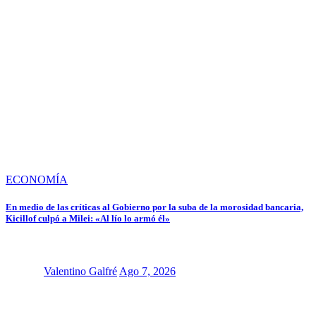
ECONOMÍA
En medio de las críticas al Gobierno por la suba de la morosidad bancaria,
Kicillof culpó a Milei: «Al lío lo armó él»
Valentino Galfré
Ago 7, 2026