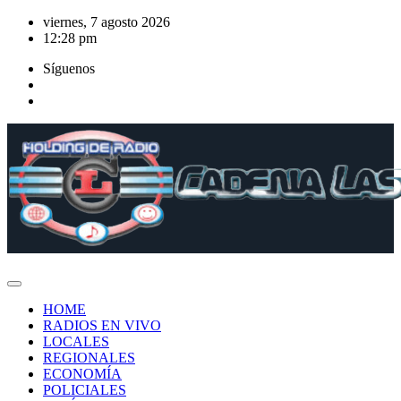
Saltar
viernes, 7 agosto 2026
al
12:28 pm
contenido
Síguenos
HOME
RADIOS EN VIVO
LOCALES
REGIONALES
ECONOMÍA
POLICIALES