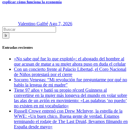
explicar cómo funciona la economía
Valentino Galfré
Ago 7, 2026
Ir
Entradas recientes
«No sabe qué fue lo que explotó»: el abogado del hombre al
que acusan de matar a su mujer ahora puso en duda el celular
Con un concierto frente al Palacio Libertad, el Coro Nacional
de Niños protestará por el cierre
Socorro Venegas: “Mi revolución fue preguntarme por qué no
hablo la lengua de mi madre”
Tiene 97 años y batió su propio récord Guinness al
convertirse en la mujer más longeva del mundo en volar sobre
las alas de un avión en movimiento: «Las palabras ‘no puedo’
no existen en mi vocabulario»
Russell Crowe entrenó con Drew McIntyre, la estrella de la
WWE: «Un buen chico. Buena gente de verdad. Estamos
terminando el rodaje de The Last Druid, llevamos filmando en
España desde mayo»