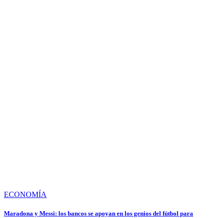
ECONOMÍA
Maradona y Messi: los bancos se apoyan en los genios del fútbol para