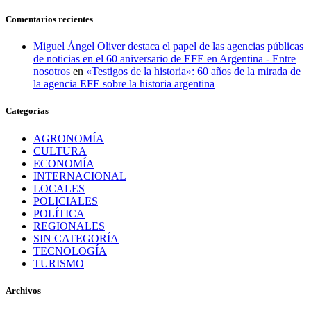
Comentarios recientes
Miguel Ángel Oliver destaca el papel de las agencias públicas
de noticias en el 60 aniversario de EFE en Argentina - Entre
nosotros
en
«Testigos de la historia»: 60 años de la mirada de
la agencia EFE sobre la historia argentina
Categorías
AGRONOMÍA
CULTURA
ECONOMÍA
INTERNACIONAL
LOCALES
POLICIALES
POLÍTICA
REGIONALES
SIN CATEGORÍA
TECNOLOGÍA
TURISMO
Archivos