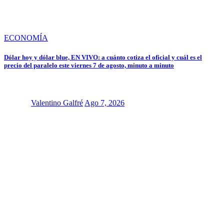
ECONOMÍA
Dólar hoy y dólar blue, EN VIVO: a cuánto cotiza el oficial y cuál es el
precio del paralelo este viernes 7 de agosto, minuto a minuto
Valentino Galfré
Ago 7, 2026