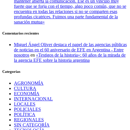
mantener abierta la comunicación. Ese es un vínculo muy
fuerte que se forja con el tiempo, algo poco común, que no se
encuentra en todas las relaciones si no se comparten esas
profundas cicatrices. Fuimos una parte fundamental de la
sanación mutua»
Comentarios recientes
Miguel Ángel Oliver destaca el papel de las agencias públicas
de noticias en el 60 aniversario de EFE en Argentina - Entre
nosotros
en
«Testigos de la historia»: 60 años de la mirada de
la agencia EFE sobre la historia argentina
Categorías
AGRONOMÍA
CULTURA
ECONOMÍA
INTERNACIONAL
LOCALES
POLICIALES
POLÍTICA
REGIONALES
SIN CATEGORÍA