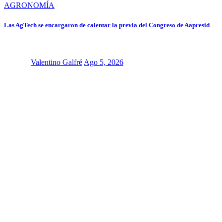
AGRONOMÍA
Las AgTech se encargaron de calentar la previa del Congreso de Aapresid
Valentino Galfré
Ago 5, 2026