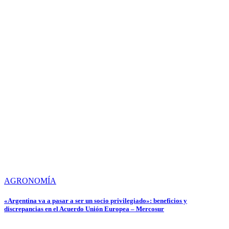
AGRONOMÍA
«Argentina va a pasar a ser un socio privilegiado»: beneficios y
discrepancias en el Acuerdo Unión Europea – Mercosur