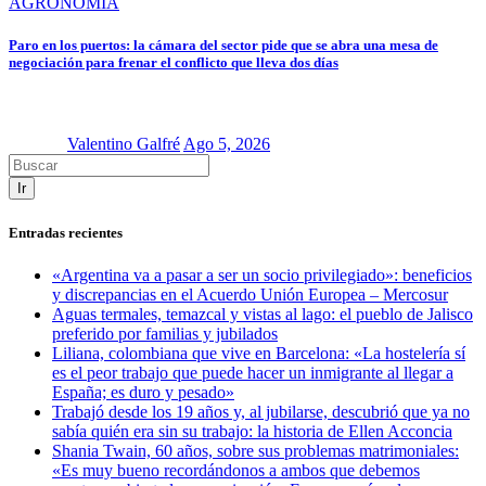
AGRONOMÍA
Paro en los puertos: la cámara del sector pide que se abra una mesa de
negociación para frenar el conflicto que lleva dos días
Valentino Galfré
Ago 5, 2026
Ir
Entradas recientes
«Argentina va a pasar a ser un socio privilegiado»: beneficios
y discrepancias en el Acuerdo Unión Europea – Mercosur
Aguas termales, temazcal y vistas al lago: el pueblo de Jalisco
preferido por familias y jubilados
Liliana, colombiana que vive en Barcelona: «La hostelería sí
es el peor trabajo que puede hacer un inmigrante al llegar a
España; es duro y pesado»
Trabajó desde los 19 años y, al jubilarse, descubrió que ya no
sabía quién era sin su trabajo: la historia de Ellen Acconcia
Shania Twain, 60 años, sobre sus problemas matrimoniales:
«Es muy bueno recordándonos a ambos que debemos