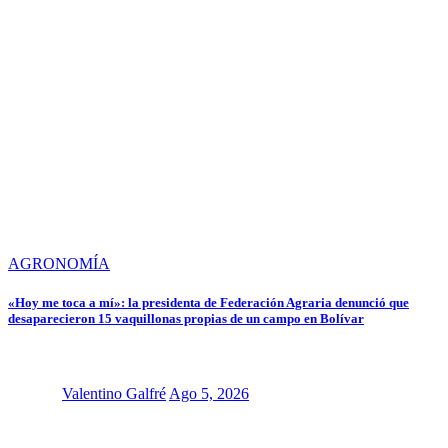
AGRONOMÍA
«Hoy me toca a mí»: la presidenta de Federación Agraria denunció que
desaparecieron 15 vaquillonas propias de un campo en Bolívar
Valentino Galfré
Ago 5, 2026