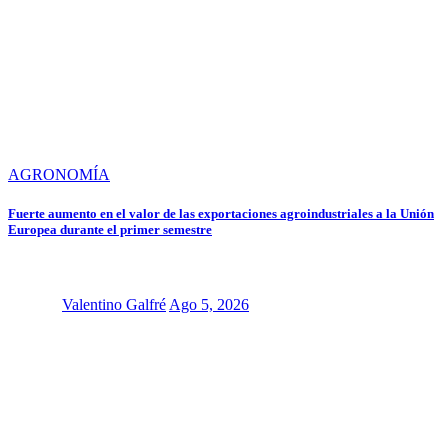
AGRONOMÍA
Fuerte aumento en el valor de las exportaciones agroindustriales a la Unión
Europea durante el primer semestre
Valentino Galfré
Ago 5, 2026