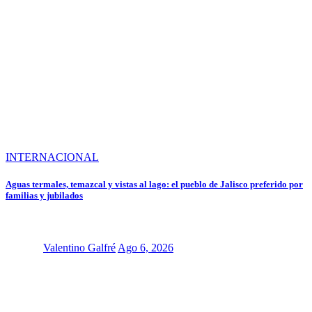
INTERNACIONAL
Aguas termales, temazcal y vistas al lago: el pueblo de Jalisco preferido por
familias y jubilados
Valentino Galfré
Ago 6, 2026