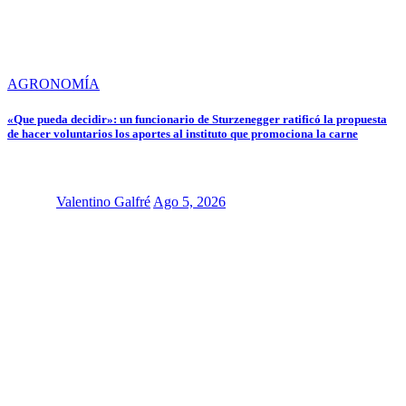
AGRONOMÍA
«Que pueda decidir»: un funcionario de Sturzenegger ratificó la propuesta
de hacer voluntarios los aportes al instituto que promociona la carne
Valentino Galfré
Ago 5, 2026