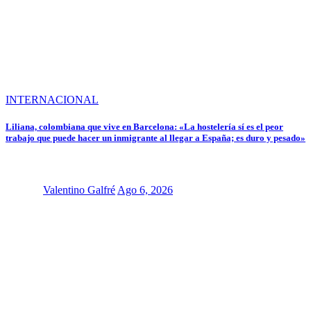
INTERNACIONAL
Liliana, colombiana que vive en Barcelona: «La hostelería sí es el peor
trabajo que puede hacer un inmigrante al llegar a España; es duro y pesado»
Valentino Galfré
Ago 6, 2026