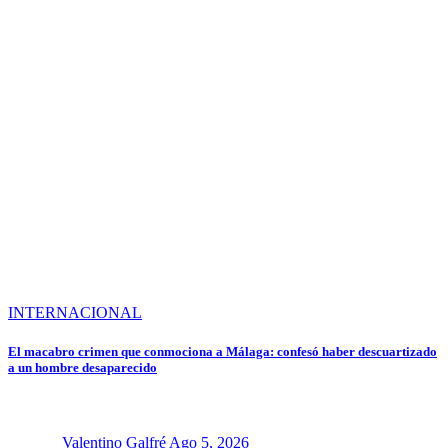
INTERNACIONAL
El macabro crimen que conmociona a Málaga: confesó haber descuartizado
a un hombre desaparecido
Valentino Galfré
Ago 5, 2026