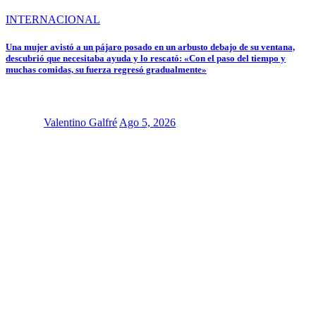
INTERNACIONAL
Una mujer avistó a un pájaro posado en un arbusto debajo de su ventana,
descubrió que necesitaba ayuda y lo rescató: «Con el paso del tiempo y
muchas comidas, su fuerza regresó gradualmente»
Valentino Galfré
Ago 5, 2026