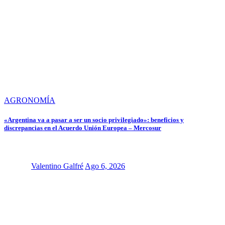
AGRONOMÍA
«Argentina va a pasar a ser un socio privilegiado»: beneficios y
discrepancias en el Acuerdo Unión Europea – Mercosur
Valentino Galfré
Ago 6, 2026