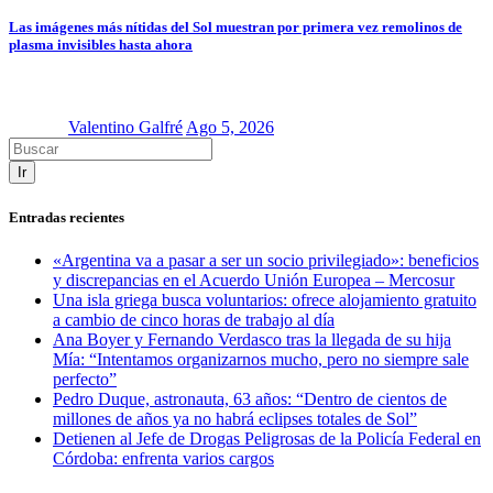
Las imágenes más nítidas del Sol muestran por primera vez remolinos de
plasma invisibles hasta ahora
Valentino Galfré
Ago 5, 2026
Ir
Entradas recientes
«Argentina va a pasar a ser un socio privilegiado»: beneficios
y discrepancias en el Acuerdo Unión Europea – Mercosur
Una isla griega busca voluntarios: ofrece alojamiento gratuito
a cambio de cinco horas de trabajo al día
Ana Boyer y Fernando Verdasco tras la llegada de su hija
Mía: “Intentamos organizarnos mucho, pero no siempre sale
perfecto”
Pedro Duque, astronauta, 63 años: “Dentro de cientos de
millones de años ya no habrá eclipses totales de Sol”
Detienen al Jefe de Drogas Peligrosas de la Policía Federal en
Córdoba: enfrenta varios cargos