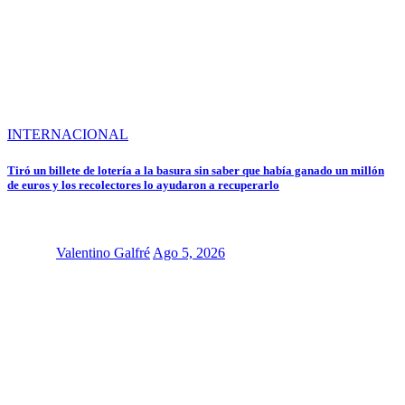
INTERNACIONAL
Tiró un billete de lotería a la basura sin saber que había ganado un millón
de euros y los recolectores lo ayudaron a recuperarlo
Valentino Galfré
Ago 5, 2026