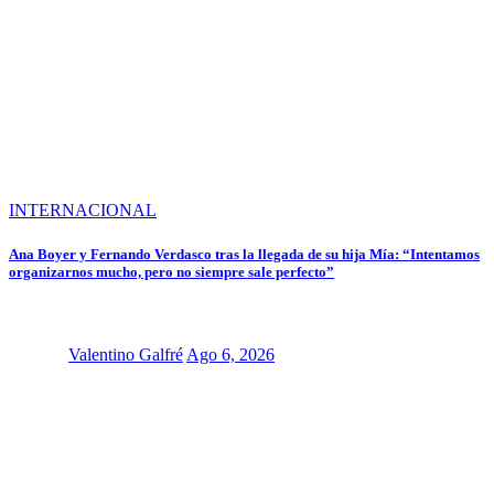
INTERNACIONAL
Ana Boyer y Fernando Verdasco tras la llegada de su hija Mía: “Intentamos
organizarnos mucho, pero no siempre sale perfecto”
Valentino Galfré
Ago 6, 2026