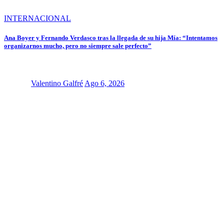
INTERNACIONAL
Ana Boyer y Fernando Verdasco tras la llegada de su hija Mía: “Intentamos
organizarnos mucho, pero no siempre sale perfecto”
Valentino Galfré
Ago 6, 2026