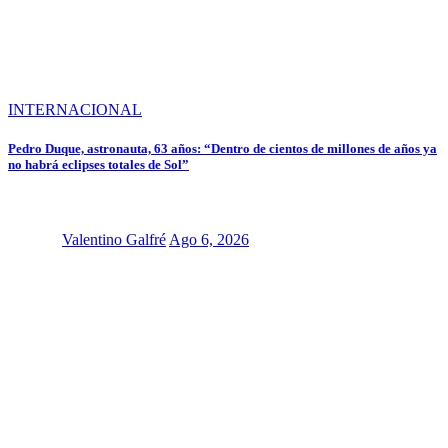
INTERNACIONAL
Pedro Duque, astronauta, 63 años: “Dentro de cientos de millones de años ya
no habrá eclipses totales de Sol”
Valentino Galfré
Ago 6, 2026