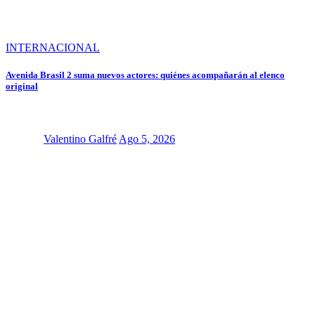
INTERNACIONAL
Avenida Brasil 2 suma nuevos actores: quiénes acompañarán al elenco
original
Valentino Galfré
Ago 5, 2026