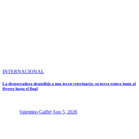
INTERNACIONAL
La desgarradora despedida a una joven veterinaria: su perra estuvo junto al
féretro hasta el final
Valentino Galfré
Ago 5, 2026