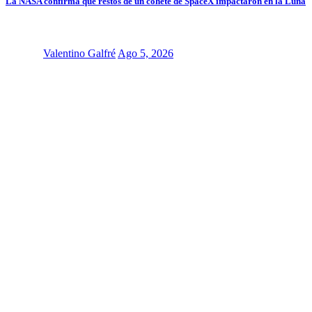
La NASA confirma que restos de un cohete de SpaceX impactaron en la Luna
Valentino Galfré
Ago 5, 2026