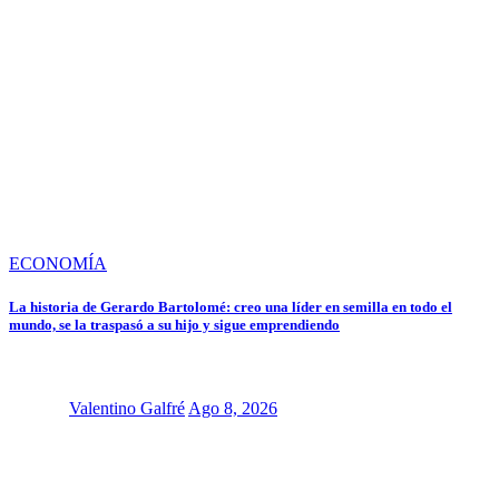
ECONOMÍA
La historia de Gerardo Bartolomé: creo una líder en semilla en todo el
mundo, se la traspasó a su hijo y sigue emprendiendo
Valentino Galfré
Ago 8, 2026