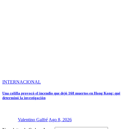
INTERNACIONAL
Una colilla provocó el incendio que dejó 168 muertos en Hong Kong: qué
determinó la investigación
Valentino Galfré
Ago 8, 2026