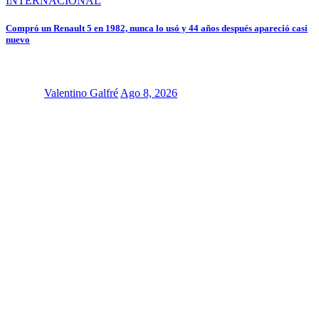
INTERNACIONAL
Compró un Renault 5 en 1982, nunca lo usó y 44 años después apareció casi
nuevo
Valentino Galfré
Ago 8, 2026