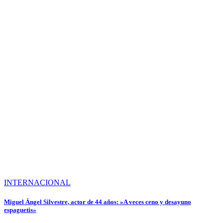
INTERNACIONAL
Miguel Ángel Silvestre, actor de 44 años: »A veces ceno y desayuno
espaguetis»