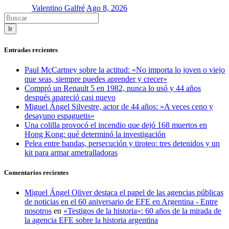
Valentino Galfré
Ago 8, 2026
Ir
Entradas recientes
Paul McCartney sobre la actitud: «No importa lo joven o viejo
que seas, siempre puedes aprender y crecer»
Compró un Renault 5 en 1982, nunca lo usó y 44 años
después apareció casi nuevo
Miguel Ángel Silvestre, actor de 44 años: »A veces ceno y
desayuno espaguetis»
Una colilla provocó el incendio que dejó 168 muertos en
Hong Kong: qué determinó la investigación
Pelea entre bandas, persecución y tiroteo: tres detenidos y un
kit para armar ametralladoras
Comentarios recientes
Miguel Ángel Oliver destaca el papel de las agencias públicas
de noticias en el 60 aniversario de EFE en Argentina - Entre
nosotros
en
«Testigos de la historia»: 60 años de la mirada de
la agencia EFE sobre la historia argentina