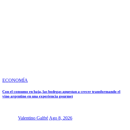
ECONOMÍA
Con el consumo en baja, las bodegas apuestan a crecer transformando el
vino argentino en una experiencia gourmet
Valentino Galfré
Ago 8, 2026