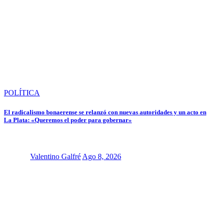
POLÍTICA
El radicalismo bonaerense se relanzó con nuevas autoridades y un acto en
La Plata: «Queremos el poder para gobernar»
Valentino Galfré
Ago 8, 2026