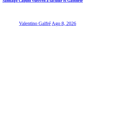
Santiago Caputo vuelven a sacudir el Gabinete
Valentino Galfré
Ago 8, 2026