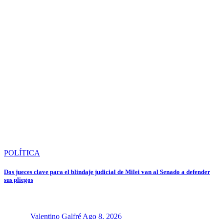
POLÍTICA
Dos jueces clave para el blindaje judicial de Milei van al Senado a defender
sus pliegos
Valentino Galfré
Ago 8, 2026