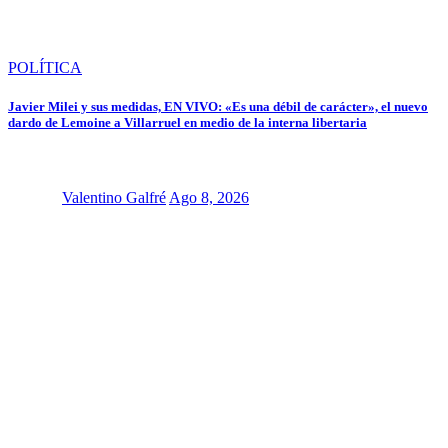
POLÍTICA
Javier Milei y sus medidas, EN VIVO: «Es una débil de carácter», el nuevo
dardo de Lemoine a Villarruel en medio de la interna libertaria
Valentino Galfré
Ago 8, 2026