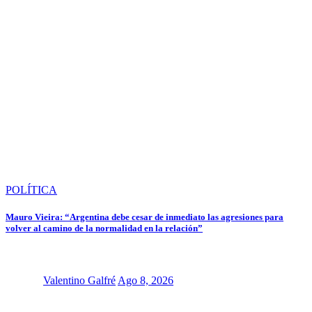
POLÍTICA
Mauro Vieira: “Argentina debe cesar de inmediato las agresiones para
volver al camino de la normalidad en la relación”
Valentino Galfré
Ago 8, 2026