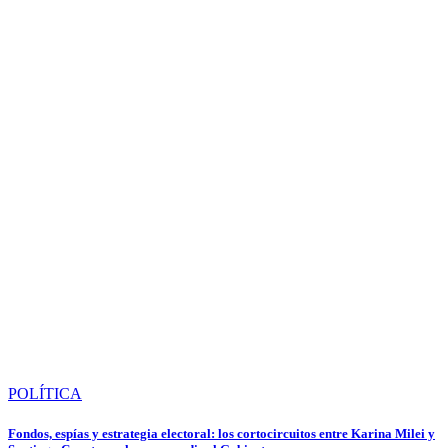
POLÍTICA
Fondos, espías y estrategia electoral: los cortocircuitos entre Karina Milei y