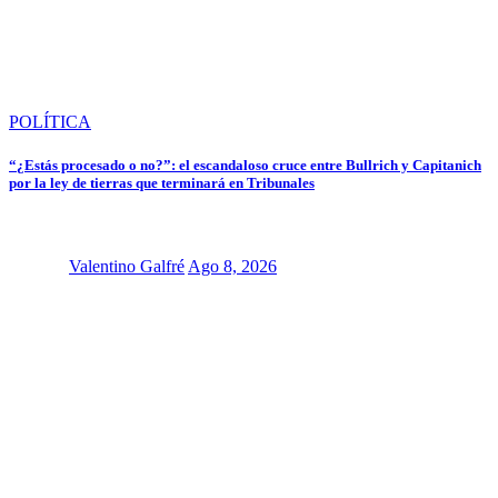
POLÍTICA
“¿Estás procesado o no?”: el escandaloso cruce entre Bullrich y Capitanich
por la ley de tierras que terminará en Tribunales
Valentino Galfré
Ago 8, 2026