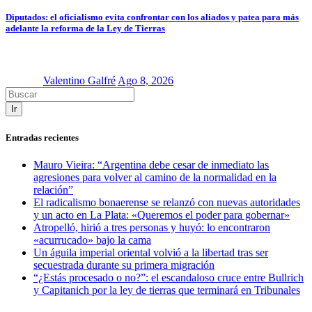
Diputados: el oficialismo evita confrontar con los aliados y patea para más
adelante la reforma de la Ley de Tierras
Valentino Galfré
Ago 8, 2026
Ir
Entradas recientes
Mauro Vieira: “Argentina debe cesar de inmediato las
agresiones para volver al camino de la normalidad en la
relación”
El radicalismo bonaerense se relanzó con nuevas autoridades
y un acto en La Plata: «Queremos el poder para gobernar»
Atropelló, hirió a tres personas y huyó: lo encontraron
«acurrucado» bajo la cama
Un águila imperial oriental volvió a la libertad tras ser
secuestrada durante su primera migración
“¿Estás procesado o no?”: el escandaloso cruce entre Bullrich
y Capitanich por la ley de tierras que terminará en Tribunales