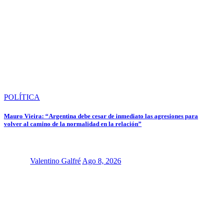
POLÍTICA
Mauro Vieira: “Argentina debe cesar de inmediato las agresiones para
volver al camino de la normalidad en la relación”
Valentino Galfré
Ago 8, 2026