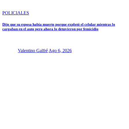
POLICIALES
Dijo que su esposa había muerto porque explotó el celular mientras lo
cargaban en el auto pero ahora lo detuvieron por femicidio
Valentino Galfré
Ago 6, 2026