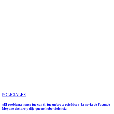
POLICIALES
«El problema nunca fue con él, fue un brote psicótico»: la novia de Facundo
Moyano declaró y dijo que no hubo violencia