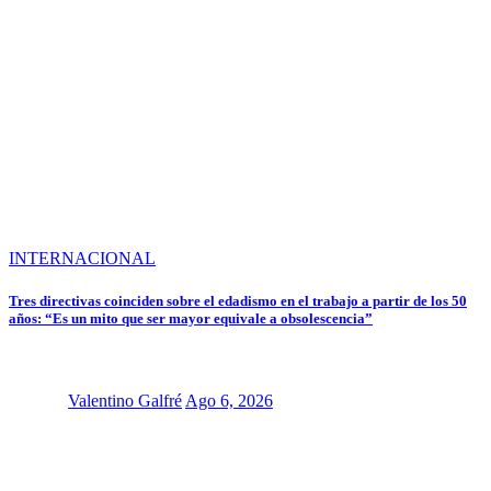
INTERNACIONAL
Tres directivas coinciden sobre el edadismo en el trabajo a partir de los 50
años: “Es un mito que ser mayor equivale a obsolescencia”
Valentino Galfré
Ago 6, 2026