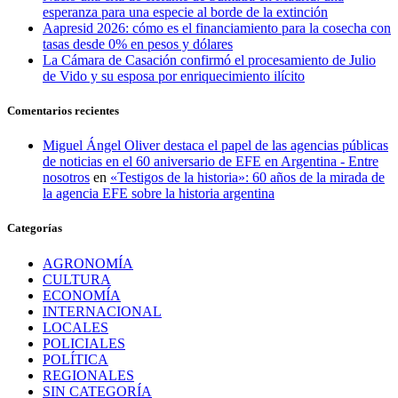
esperanza para una especie al borde de la extinción
Aapresid 2026: cómo es el financiamiento para la cosecha con
tasas desde 0% en pesos y dólares
La Cámara de Casación confirmó el procesamiento de Julio
de Vido y su esposa por enriquecimiento ilícito
Comentarios recientes
Miguel Ángel Oliver destaca el papel de las agencias públicas
de noticias en el 60 aniversario de EFE en Argentina - Entre
nosotros
en
«Testigos de la historia»: 60 años de la mirada de
la agencia EFE sobre la historia argentina
Categorías
AGRONOMÍA
CULTURA
ECONOMÍA
INTERNACIONAL
LOCALES
POLICIALES
POLÍTICA
REGIONALES
SIN CATEGORÍA