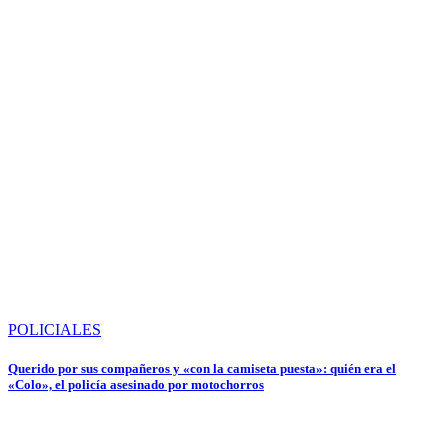
POLICIALES
Querido por sus compañeros y «con la camiseta puesta»: quién era el
«Colo», el policía asesinado por motochorros