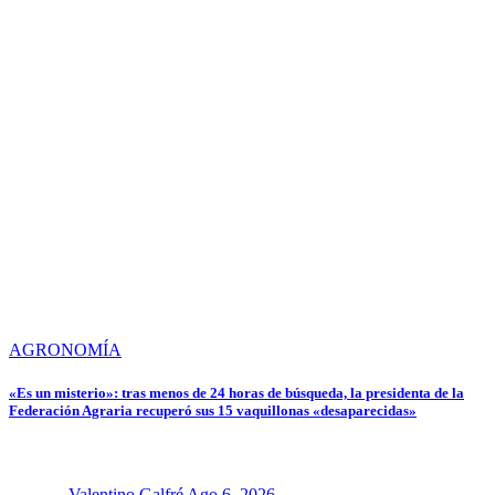
AGRONOMÍA
«Es un misterio»: tras menos de 24 horas de búsqueda, la presidenta de la
Federación Agraria recuperó sus 15 vaquillonas «desaparecidas»
Valentino Galfré
Ago 6, 2026