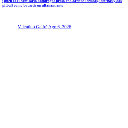
Quién es el comisario antidrogas preso en Córdoba: deudas, internas y dos
pitbull como botín de un allanamiento
Valentino Galfré
Ago 6, 2026