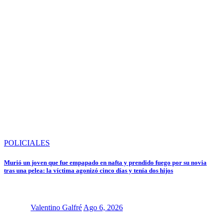
POLICIALES
Murió un joven que fue empapado en nafta y prendido fuego por su novia
tras una pelea: la víctima agonizó cinco días y tenía dos hijos
Valentino Galfré
Ago 6, 2026