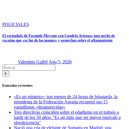
POLICIALES
El escándalo de Facundo Moyano con Candela Arizaga: una noche de
cocaína que «se fue de las manos» y sospechas sobre el allanamiento
Valentino Galfré
Ago 5, 2026
Ir
Entradas recientes
«Es un misterio»: tras menos de 24 horas de búsqueda, la
presidenta de la Federación Agraria recuperó sus 15
vaquillonas «desaparecidas»
Tres directivas coinciden sobre el edadismo en el trabajo a
partir de los 50 años: “Es un mito que ser mayor equivale a
obsolescencia”
Nació una cría de elefante de Sumatra en Madrid: una