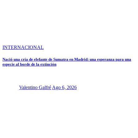
INTERNACIONAL
Nació una cría de elefante de Sumatra en Madrid: una esperanza para una
especie al borde de la extinción
Valentino Galfré
Ago 6, 2026