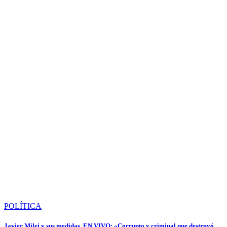
POLÍTICA
Javier Milei y sus medidas, EN VIVO: «Corrupto y criminal que destruyó