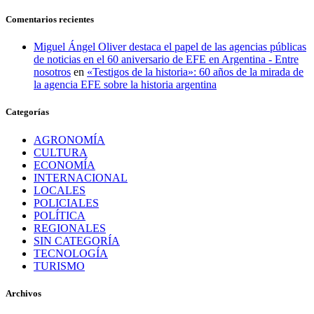
Comentarios recientes
Miguel Ángel Oliver destaca el papel de las agencias públicas
de noticias en el 60 aniversario de EFE en Argentina - Entre
nosotros
en
«Testigos de la historia»: 60 años de la mirada de
la agencia EFE sobre la historia argentina
Categorías
AGRONOMÍA
CULTURA
ECONOMÍA
INTERNACIONAL
LOCALES
POLICIALES
POLÍTICA
REGIONALES
SIN CATEGORÍA
TECNOLOGÍA
TURISMO
Archivos