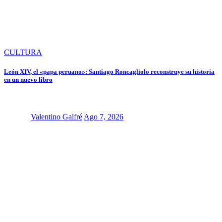
CULTURA
León XIV, el «papa peruano»: Santiago Roncagliolo reconstruye su historia
en un nuevo libro
Valentino Galfré
Ago 7, 2026