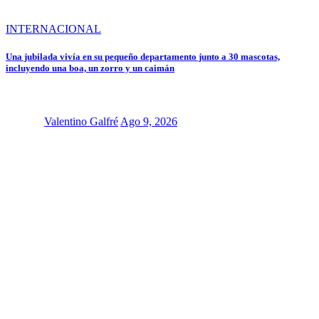
INTERNACIONAL
Una jubilada vivía en su pequeño departamento junto a 30 mascotas,
incluyendo una boa, un zorro y un caimán
Valentino Galfré
Ago 9, 2026