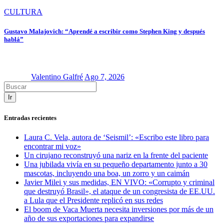
CULTURA
Gustavo Malajovich: “Aprendé a escribir como Stephen King y después
hablá”
Valentino Galfré
Ago 7, 2026
Ir
Entradas recientes
Laura C. Vela, autora de ‘Seismil’: «Escribo este libro para
encontrar mi voz»
Un cirujano reconstruyó una nariz en la frente del paciente
Una jubilada vivía en su pequeño departamento junto a 30
mascotas, incluyendo una boa, un zorro y un caimán
Javier Milei y sus medidas, EN VIVO: «Corrupto y criminal
que destruyó Brasil», el ataque de un congresista de EE.UU.
a Lula que el Presidente replicó en sus redes
El boom de Vaca Muerta necesita inversiones por más de un
año de sus exportaciones para expandirse