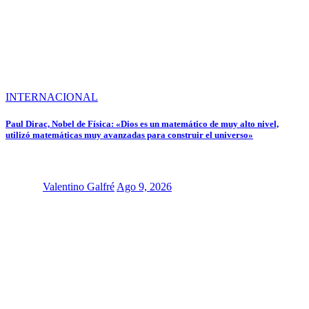
INTERNACIONAL
Paul Dirac, Nobel de Física: «Dios es un matemático de muy alto nivel,
utilizó matemáticas muy avanzadas para construir el universo»
Valentino Galfré
Ago 9, 2026