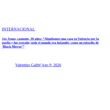
INTERNACIONAL
Joe Jonas, cantante, 36 años: “Alquilamos una casa en Valencia por la
paella y fue extraño; todo el mundo era holandés, como un episodio de
‘Black Mirror’”
Valentino Galfré
Ago 9, 2026