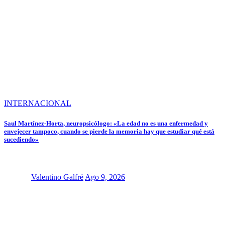
INTERNACIONAL
Saul Martínez-Horta, neuropsicólogo: «La edad no es una enfermedad y
envejecer tampoco, cuando se pierde la memoria hay que estudiar qué está
sucediendo»
Valentino Galfré
Ago 9, 2026