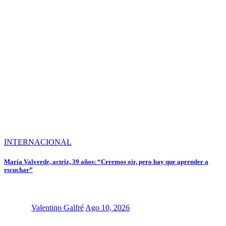
INTERNACIONAL
María Valverde, actriz, 39 años: “Creemos oír, pero hay que aprender a
escuchar”
Valentino Galfré
Ago 10, 2026