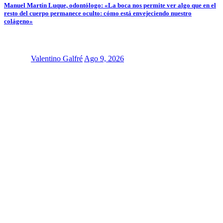
Manuel Martín Luque, odontólogo: «La boca nos permite ver algo que en el
resto del cuerpo permanece oculto: cómo está envejeciendo nuestro
colágeno»
Valentino Galfré
Ago 9, 2026