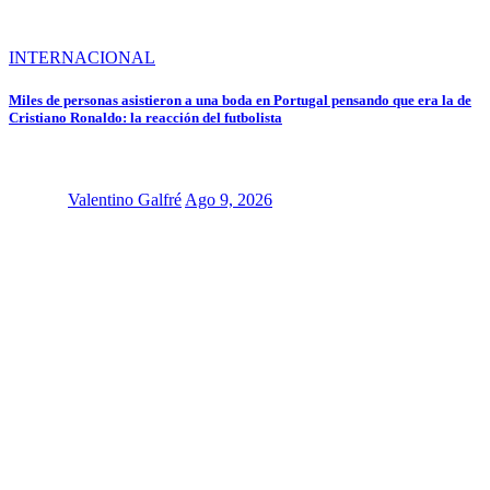
INTERNACIONAL
Miles de personas asistieron a una boda en Portugal pensando que era la de
Cristiano Ronaldo: la reacción del futbolista
Valentino Galfré
Ago 9, 2026