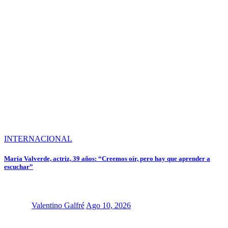
INTERNACIONAL
María Valverde, actriz, 39 años: “Creemos oír, pero hay que aprender a
escuchar”
Valentino Galfré
Ago 10, 2026