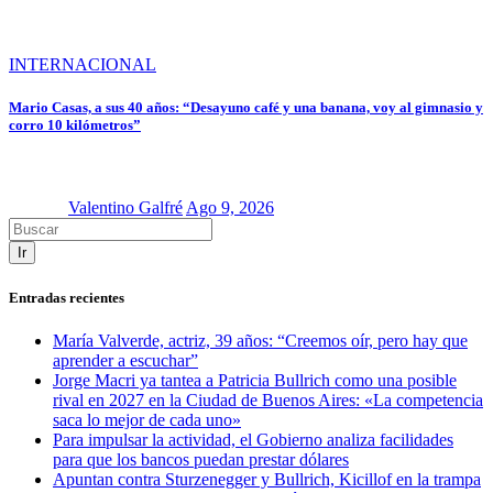
INTERNACIONAL
Mario Casas, a sus 40 años: “Desayuno café y una banana, voy al gimnasio y
corro 10 kilómetros”
Valentino Galfré
Ago 9, 2026
Ir
Entradas recientes
María Valverde, actriz, 39 años: “Creemos oír, pero hay que
aprender a escuchar”
Jorge Macri ya tantea a Patricia Bullrich como una posible
rival en 2027 en la Ciudad de Buenos Aires: «La competencia
saca lo mejor de cada uno»
Para impulsar la actividad, el Gobierno analiza facilidades
para que los bancos puedan prestar dólares
Apuntan contra Sturzenegger y Bullrich, Kicillof en la trampa