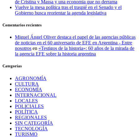
de Cristina y Massa y una economía que no derrama
Vuelve la mesa política tras el traspié en el Senado y el
Gobierno busca reorientar la agenda legislativa
Comentarios recientes
Miguel Ángel Oliver destaca el papel de las agencias públicas
de noticias en el 60 aniversario de EFE en Argentina - Entre
nosotros
en
«Testigos de la historia»: 60 años de la mirada de
la agencia EFE sobre la historia argentina
Categorías
AGRONOMÍA
CULTURA
ECONOMÍA
INTERNACIONAL
LOCALES
POLICIALES
POLÍTICA
REGIONALES
SIN CATEGORÍA
TECNOLOGÍA
TURISMO