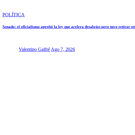
POLÍTICA
Senado: el oficialismo aprobó la ley que acelera desalojos pero tuvo retirar o
Valentino Galfré
Ago 7, 2026