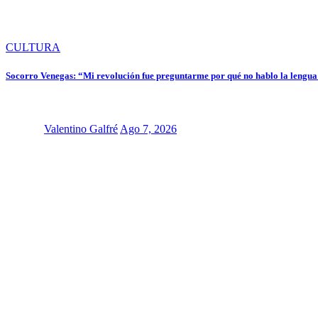
CULTURA
Socorro Venegas: “Mi revolución fue preguntarme por qué no hablo la lengu
Valentino Galfré
Ago 7, 2026