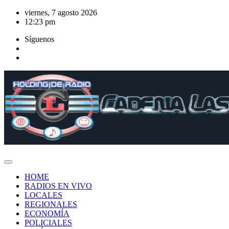
Saltar
viernes, 7 agosto 2026
al
12:23 pm
contenido
Síguenos
HOME
RADIOS EN VIVO
LOCALES
REGIONALES
ECONOMÍA
POLICIALES