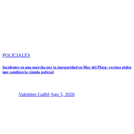
POLICIALES
Incidentes en una marcha por la inseguridad en Mar del Plata: vecinos piden
que cambien la cúpula policial
Valentino Galfré
Ago 5, 2026