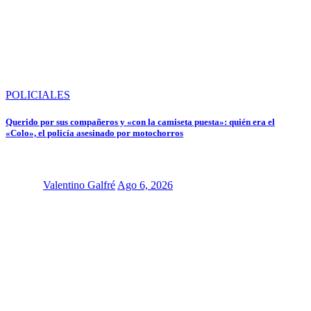
POLICIALES
Querido por sus compañeros y «con la camiseta puesta»: quién era el
«Colo», el policía asesinado por motochorros
Valentino Galfré
Ago 6, 2026