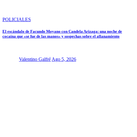
POLICIALES
El escándalo de Facundo Moyano con Candela Arizaga: una noche de
cocaína que «se fue de las manos» y sospechas sobre el allanamiento
Valentino Galfré
Ago 5, 2026