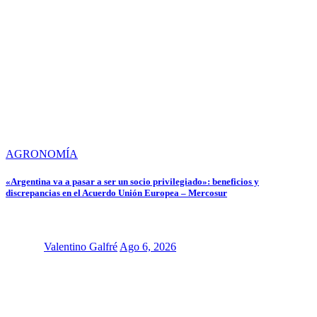
AGRONOMÍA
«Argentina va a pasar a ser un socio privilegiado»: beneficios y
discrepancias en el Acuerdo Unión Europea – Mercosur
Valentino Galfré
Ago 6, 2026