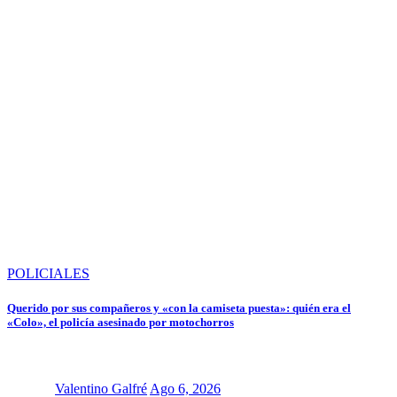
POLICIALES
Querido por sus compañeros y «con la camiseta puesta»: quién era el
«Colo», el policía asesinado por motochorros
Valentino Galfré
Ago 6, 2026