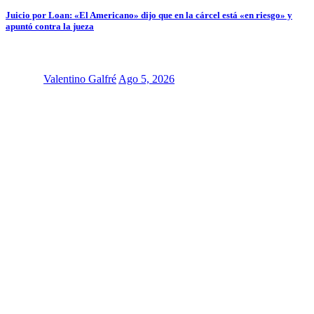
Juicio por Loan: «El Americano» dijo que en la cárcel está «en riesgo» y
apuntó contra la jueza
Valentino Galfré
Ago 5, 2026