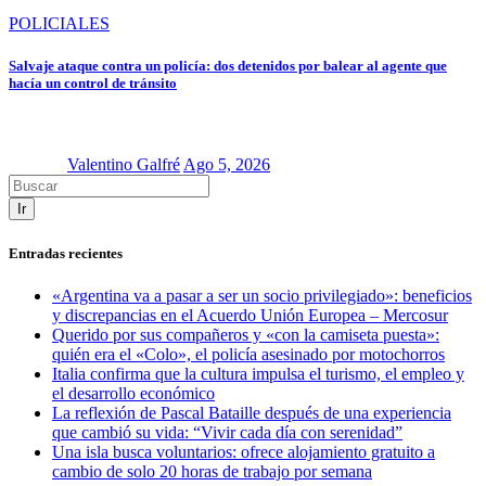
POLICIALES
Salvaje ataque contra un policía: dos detenidos por balear al agente que
hacía un control de tránsito
Valentino Galfré
Ago 5, 2026
Ir
Entradas recientes
«Argentina va a pasar a ser un socio privilegiado»: beneficios
y discrepancias en el Acuerdo Unión Europea – Mercosur
Querido por sus compañeros y «con la camiseta puesta»:
quién era el «Colo», el policía asesinado por motochorros
Italia confirma que la cultura impulsa el turismo, el empleo y
el desarrollo económico
La reflexión de Pascal Bataille después de una experiencia
que cambió su vida: “Vivir cada día con serenidad”
Una isla busca voluntarios: ofrece alojamiento gratuito a
cambio de solo 20 horas de trabajo por semana