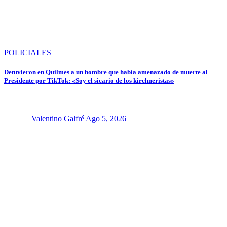
POLICIALES
Detuvieron en Quilmes a un hombre que había amenazado de muerte al
Presidente por TikTok: «Soy el sicario de los kirchneristas»
Valentino Galfré
Ago 5, 2026