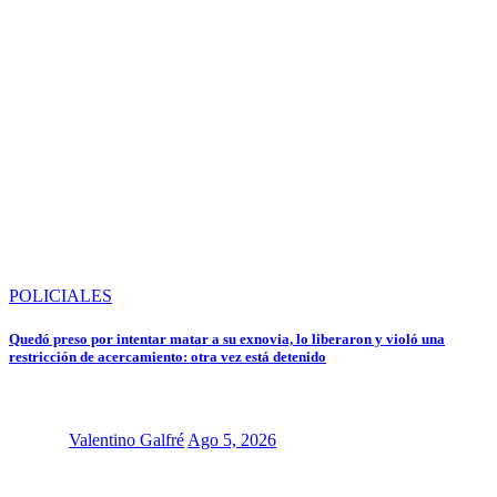
POLICIALES
Quedó preso por intentar matar a su exnovia, lo liberaron y violó una
restricción de acercamiento: otra vez está detenido
Valentino Galfré
Ago 5, 2026