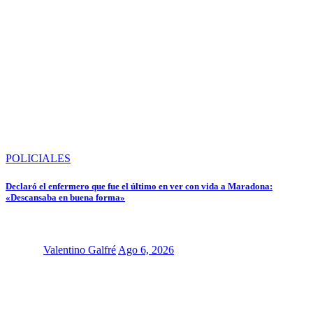
POLICIALES
Declaró el enfermero que fue el último en ver con vida a Maradona:
«Descansaba en buena forma»
Valentino Galfré
Ago 6, 2026