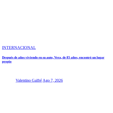
INTERNACIONAL
Después de años viviendo en su auto, Vera, de 85 años, encontró un lugar
propio
Valentino Galfré
Ago 7, 2026