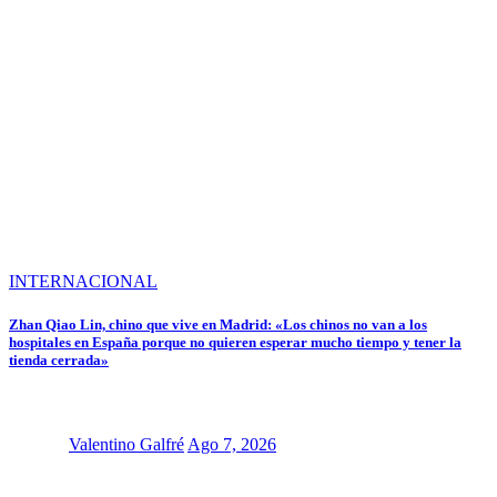
INTERNACIONAL
Zhan Qiao Lin, chino que vive en Madrid: «Los chinos no van a los
hospitales en España porque no quieren esperar mucho tiempo y tener la
tienda cerrada»
Valentino Galfré
Ago 7, 2026