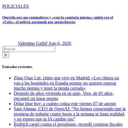
POLICIALES
Querido por sus compañeros y «con la camiseta puesta»: quién era el
«Colo», el policía asesinado por motochorros
Valentino Galfré
Ago 6, 2026
Ir
Entradas recientes
Zhan Qiao Lin, chino que vive en Madrid: «Los chinos no
van a los hospitales en España porque no quieren esperar
mucho tiempo y tener la tienda cerrada»
Después de años viviendo en su auto, Vera, de 85 años,
encontró un lugar propio
Dólar blue hoy: a cuánto cotiza este viernes 07 de agosto
Sam Altman, CEO de OpenAI: “No hemos conseguido que la
promesa de trabajar cuatro horas a la semana se haga realidad,
y no espero que la IA cambie eso”
Bullrich cargó contra el peronismo, recordó compras fiscales