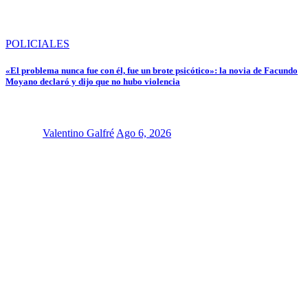
POLICIALES
«El problema nunca fue con él, fue un brote psicótico»: la novia de Facundo
Moyano declaró y dijo que no hubo violencia
Valentino Galfré
Ago 6, 2026