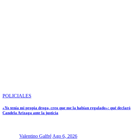
POLICIALES
«Yo tenía mi propia droga, creo que me la habían regalado»: qué declaró
Candela Arizaga ante la justicia
Valentino Galfré
Ago 6, 2026