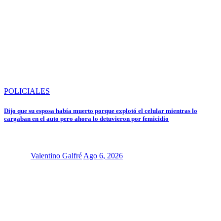
POLICIALES
Dijo que su esposa había muerto porque explotó el celular mientras lo
cargaban en el auto pero ahora lo detuvieron por femicidio
Valentino Galfré
Ago 6, 2026