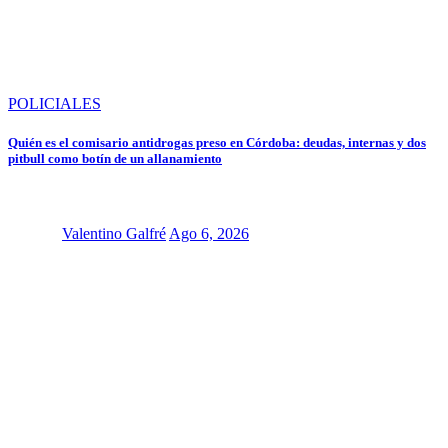
POLICIALES
Quién es el comisario antidrogas preso en Córdoba: deudas, internas y dos
pitbull como botín de un allanamiento
Valentino Galfré
Ago 6, 2026