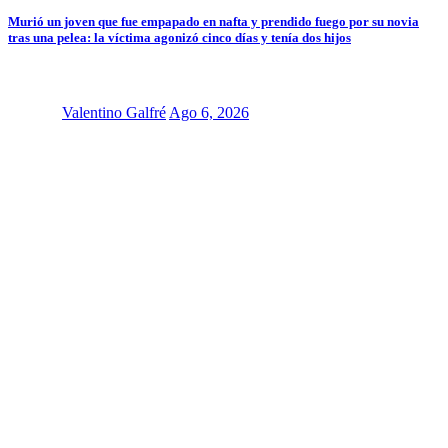
Murió un joven que fue empapado en nafta y prendido fuego por su novia
tras una pelea: la víctima agonizó cinco días y tenía dos hijos
Valentino Galfré
Ago 6, 2026