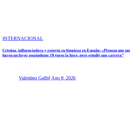
INTERNACIONAL
Cristina, influenciadora y experta en limpieza en España: «Piensan que me
hacen un favor pagándome 10 euros la hora, pero estudié una carrera”
Valentino Galfré
Ago 8, 2026