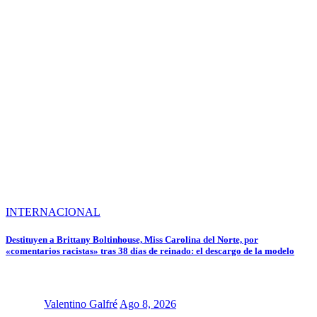
INTERNACIONAL
Destituyen a Brittany Boltinhouse, Miss Carolina del Norte, por
«comentarios racistas» tras 38 días de reinado: el descargo de la modelo
Valentino Galfré
Ago 8, 2026