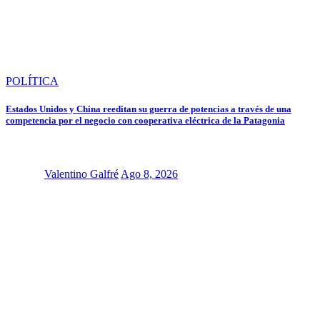
POLÍTICA
Estados Unidos y China reeditan su guerra de potencias a través de una
competencia por el negocio con cooperativa eléctrica de la Patagonia
Valentino Galfré
Ago 8, 2026