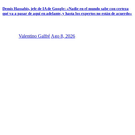
Demis Hassabis, jefe de IA de Google: «Nadie en el mundo sabe con certeza
qué va a pasar de aquí en adelante, y hasta los expertos no están de acuerdo»
Valentino Galfré
Ago 8, 2026