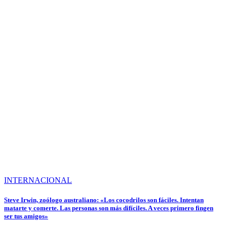
INTERNACIONAL
Steve Irwin, zoólogo australiano: «Los cocodrilos son fáciles. Intentan
matarte y comerte. Las personas son más difíciles. A veces primero fingen
ser tus amigos»