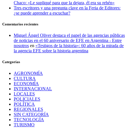
Chaco: «Le supliqué para que la dejara, él era su rehén»
Tres escritores y una pregunta clave en la Feria de Editores:
¿se puede aprender a escuchar?
Comentarios recientes
Miguel Ángel Oliver destaca el papel de las agencias públicas
de noticias en el 60 aniversario de EFE en Argentina - Entre
nosotros
en
«Testigos de la historia»: 60 años de la mirada de
la agencia EFE sobre la historia argentina
Categorías
AGRONOMÍA
CULTURA
ECONOMÍA
INTERNACIONAL
LOCALES
POLICIALES
POLÍTICA
REGIONALES
SIN CATEGORÍA
TECNOLOGÍA
TURISMO