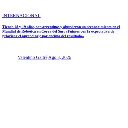
INTERNACIONAL
Tienen 18 y 19 años, son argentinos y obtuvieron un reconocimiento en el
Mundial de Robótica en Corea del Sur: «Fuimos con la expectativa de
priorizar el aprendizaje por encima del resultado»
Valentino Galfré
Ago 8, 2026