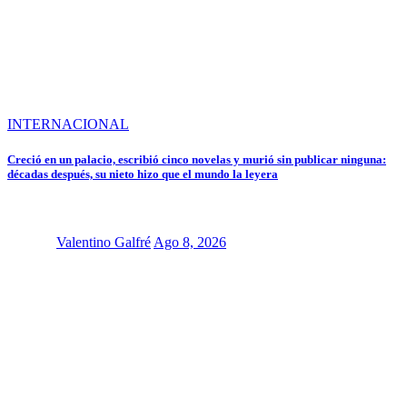
INTERNACIONAL
Creció en un palacio, escribió cinco novelas y murió sin publicar ninguna:
décadas después, su nieto hizo que el mundo la leyera
Valentino Galfré
Ago 8, 2026