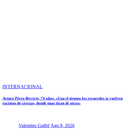
INTERNACIONAL
Arturo Pérez-Reverte, 74 años: «Con el tiempo los recuerdos se vuelven
racimos de cerezas, donde unas tiran de otras»
Valentino Galfré
Ago 8, 2026