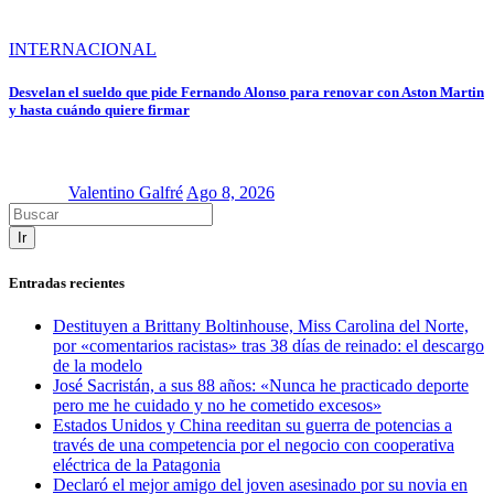
INTERNACIONAL
Desvelan el sueldo que pide Fernando Alonso para renovar con Aston Martin
y hasta cuándo quiere firmar
Valentino Galfré
Ago 8, 2026
Ir
Entradas recientes
Destituyen a Brittany Boltinhouse, Miss Carolina del Norte,
por «comentarios racistas» tras 38 días de reinado: el descargo
de la modelo
José Sacristán, a sus 88 años: «Nunca he practicado deporte
pero me he cuidado y no he cometido excesos»
Estados Unidos y China reeditan su guerra de potencias a
través de una competencia por el negocio con cooperativa
eléctrica de la Patagonia
Declaró el mejor amigo del joven asesinado por su novia en