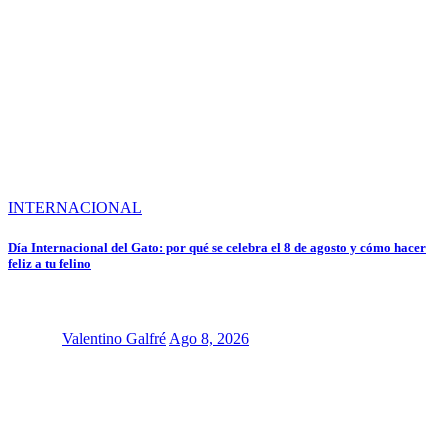
INTERNACIONAL
Día Internacional del Gato: por qué se celebra el 8 de agosto y cómo hacer
feliz a tu felino
Valentino Galfré
Ago 8, 2026