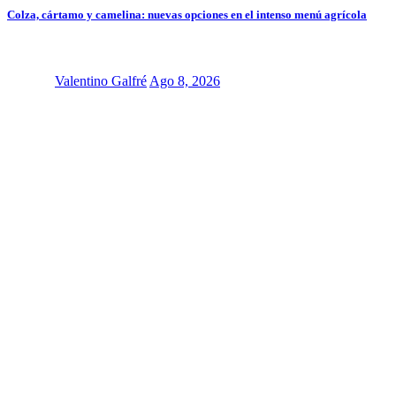
Colza, cártamo y camelina: nuevas opciones en el intenso menú agrícola
Valentino Galfré
Ago 8, 2026