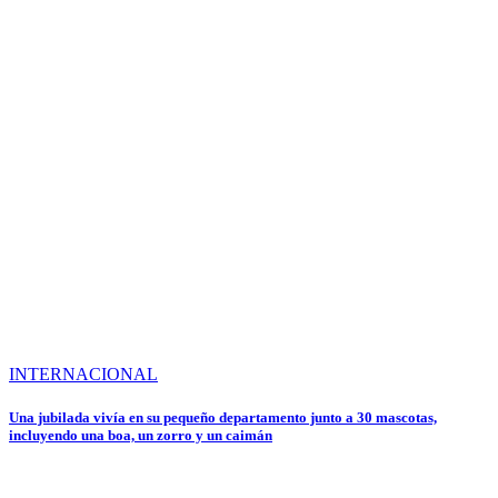
INTERNACIONAL
Una jubilada vivía en su pequeño departamento junto a 30 mascotas,
incluyendo una boa, un zorro y un caimán