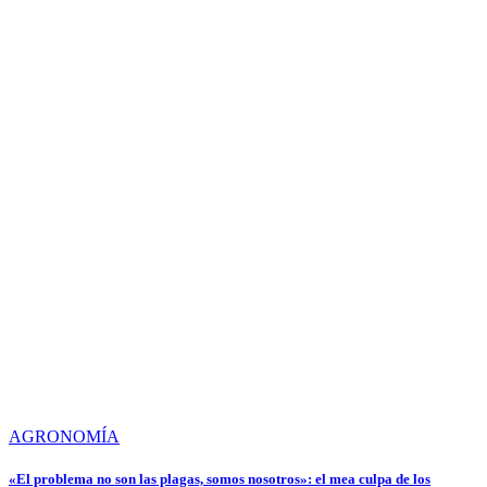
AGRONOMÍA
«El problema no son las plagas, somos nosotros»: el mea culpa de los