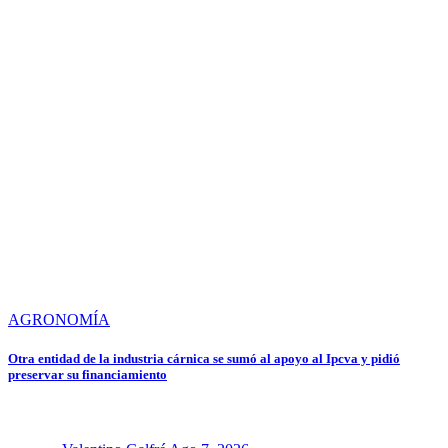
AGRONOMÍA
Otra entidad de la industria cárnica se sumó al apoyo al Ipcva y pidió
preservar su financiamiento