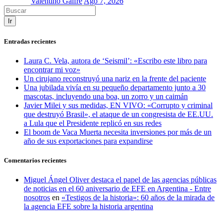
Valentino Galfré
Ago 7, 2026
Ir
Entradas recientes
Laura C. Vela, autora de ‘Seismil’: «Escribo este libro para
encontrar mi voz»
Un cirujano reconstruyó una nariz en la frente del paciente
Una jubilada vivía en su pequeño departamento junto a 30
mascotas, incluyendo una boa, un zorro y un caimán
Javier Milei y sus medidas, EN VIVO: «Corrupto y criminal
que destruyó Brasil», el ataque de un congresista de EE.UU.
a Lula que el Presidente replicó en sus redes
El boom de Vaca Muerta necesita inversiones por más de un
año de sus exportaciones para expandirse
Comentarios recientes
Miguel Ángel Oliver destaca el papel de las agencias públicas
de noticias en el 60 aniversario de EFE en Argentina - Entre
nosotros
en
«Testigos de la historia»: 60 años de la mirada de
la agencia EFE sobre la historia argentina