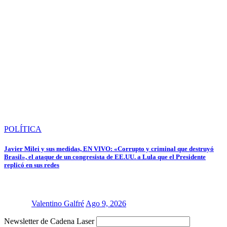
POLÍTICA
Javier Milei y sus medidas, EN VIVO: «Corrupto y criminal que destruyó
Brasil», el ataque de un congresista de EE.UU. a Lula que el Presidente
replicó en sus redes
Valentino Galfré
Ago 9, 2026
Ingresa
Newsletter de Cadena Laser