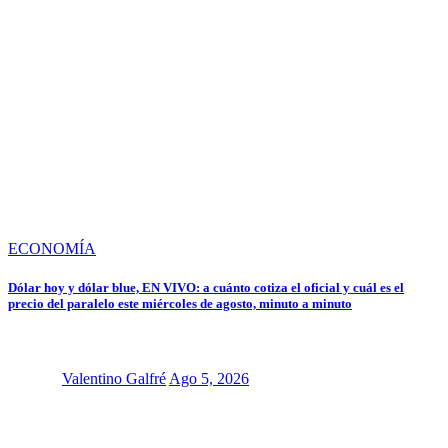
ECONOMÍA
Dólar hoy y dólar blue, EN VIVO: a cuánto cotiza el oficial y cuál es el
precio del paralelo este miércoles de agosto, minuto a minuto
Valentino Galfré
Ago 5, 2026