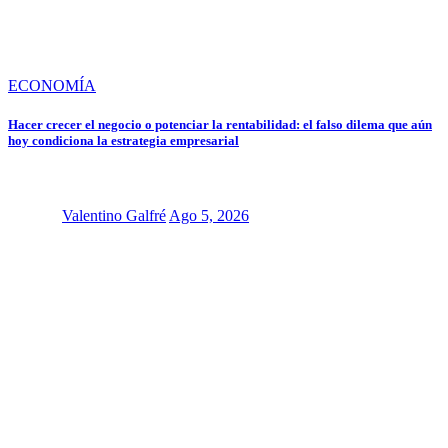
ECONOMÍA
Hacer crecer el negocio o potenciar la rentabilidad: el falso dilema que aún
hoy condiciona la estrategia empresarial
Valentino Galfré
Ago 5, 2026