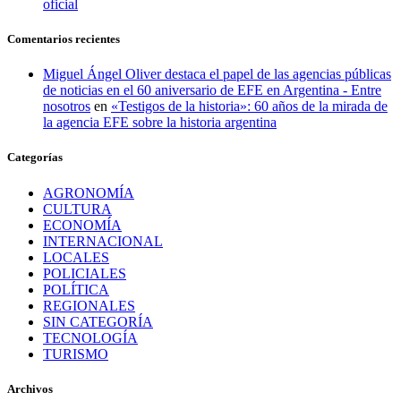
oficial
Comentarios recientes
Miguel Ángel Oliver destaca el papel de las agencias públicas
de noticias en el 60 aniversario de EFE en Argentina - Entre
nosotros
en
«Testigos de la historia»: 60 años de la mirada de
la agencia EFE sobre la historia argentina
Categorías
AGRONOMÍA
CULTURA
ECONOMÍA
INTERNACIONAL
LOCALES
POLICIALES
POLÍTICA
REGIONALES
SIN CATEGORÍA
TECNOLOGÍA
TURISMO
Archivos