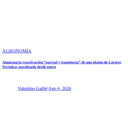
AGRONOMÍA
Anuncian la reactivación “parcial y transitoria” de una planta de Lácteos
Verónica, paralizada desde enero
Valentino Galfré
Ago 6, 2026