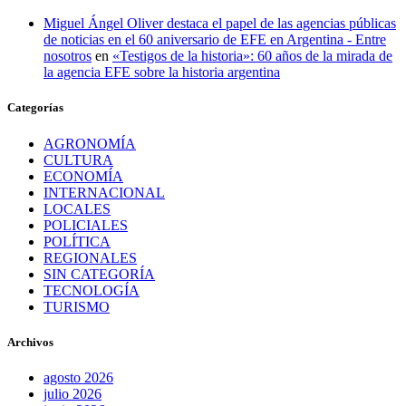
Miguel Ángel Oliver destaca el papel de las agencias públicas
de noticias en el 60 aniversario de EFE en Argentina - Entre
nosotros
en
«Testigos de la historia»: 60 años de la mirada de
la agencia EFE sobre la historia argentina
Categorías
AGRONOMÍA
CULTURA
ECONOMÍA
INTERNACIONAL
LOCALES
POLICIALES
POLÍTICA
REGIONALES
SIN CATEGORÍA
TECNOLOGÍA
TURISMO
Archivos
agosto 2026
julio 2026