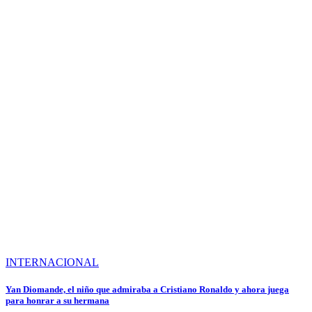
INTERNACIONAL
Yan Diomande, el niño que admiraba a Cristiano Ronaldo y ahora juega
para honrar a su hermana