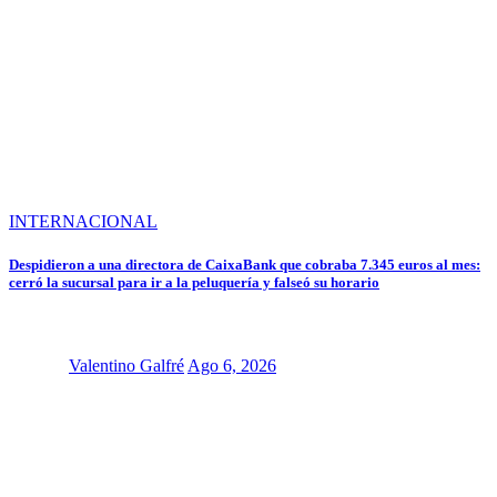
INTERNACIONAL
Despidieron a una directora de CaixaBank que cobraba 7.345 euros al mes:
cerró la sucursal para ir a la peluquería y falseó su horario
Valentino Galfré
Ago 6, 2026