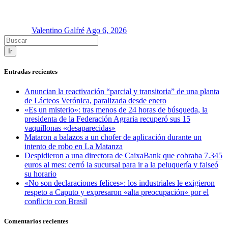
Valentino Galfré
Ago 6, 2026
Ir
Entradas recientes
Anuncian la reactivación “parcial y transitoria” de una planta
de Lácteos Verónica, paralizada desde enero
«Es un misterio»: tras menos de 24 horas de búsqueda, la
presidenta de la Federación Agraria recuperó sus 15
vaquillonas «desaparecidas»
Mataron a balazos a un chofer de aplicación durante un
intento de robo en La Matanza
Despidieron a una directora de CaixaBank que cobraba 7.345
euros al mes: cerró la sucursal para ir a la peluquería y falseó
su horario
«No son declaraciones felices»: los industriales le exigieron
respeto a Caputo y expresaron «alta preocupación» por el
conflicto con Brasil
Comentarios recientes