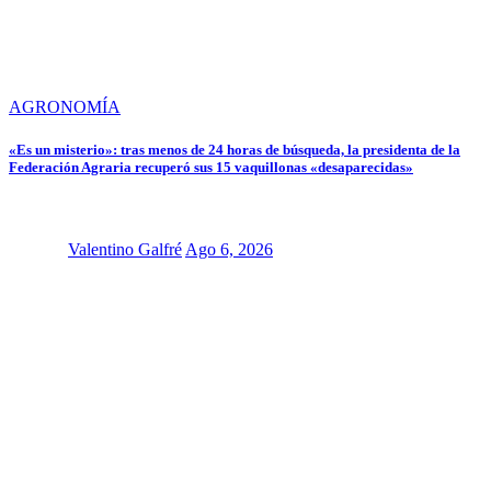
AGRONOMÍA
«Es un misterio»: tras menos de 24 horas de búsqueda, la presidenta de la
Federación Agraria recuperó sus 15 vaquillonas «desaparecidas»
Valentino Galfré
Ago 6, 2026