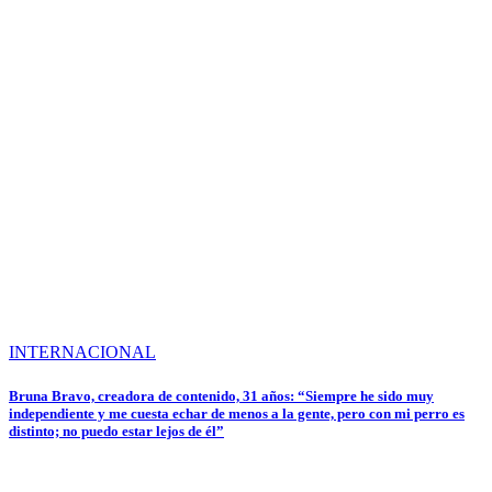
INTERNACIONAL
Bruna Bravo, creadora de contenido, 31 años: “Siempre he sido muy
independiente y me cuesta echar de menos a la gente, pero con mi perro es
distinto; no puedo estar lejos de él”