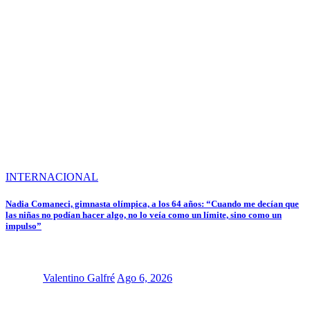
INTERNACIONAL
Nadia Comaneci, gimnasta olímpica, a los 64 años: “Cuando me decían que
las niñas no podían hacer algo, no lo veía como un límite, sino como un
impulso”
Valentino Galfré
Ago 6, 2026