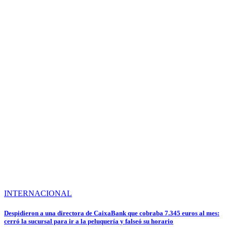
INTERNACIONAL
Despidieron a una directora de CaixaBank que cobraba 7.345 euros al mes:
cerró la sucursal para ir a la peluquería y falseó su horario