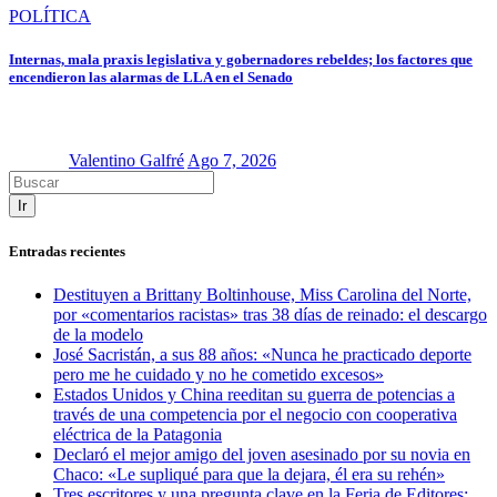
POLÍTICA
Internas, mala praxis legislativa y gobernadores rebeldes; los factores que
encendieron las alarmas de LLA en el Senado
Valentino Galfré
Ago 7, 2026
Ir
Entradas recientes
Destituyen a Brittany Boltinhouse, Miss Carolina del Norte,
por «comentarios racistas» tras 38 días de reinado: el descargo
de la modelo
José Sacristán, a sus 88 años: «Nunca he practicado deporte
pero me he cuidado y no he cometido excesos»
Estados Unidos y China reeditan su guerra de potencias a
través de una competencia por el negocio con cooperativa
eléctrica de la Patagonia
Declaró el mejor amigo del joven asesinado por su novia en
Chaco: «Le supliqué para que la dejara, él era su rehén»
Tres escritores y una pregunta clave en la Feria de Editores: