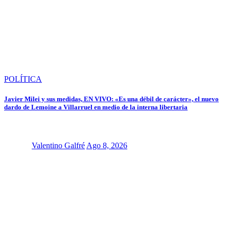
POLÍTICA
Javier Milei y sus medidas, EN VIVO: «Es una débil de carácter», el nuevo
dardo de Lemoine a Villarruel en medio de la interna libertaria
Valentino Galfré
Ago 8, 2026