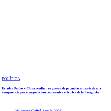
POLÍTICA
Estados Unidos y China reeditan su guerra de potencias a través de una
competencia por el negocio con cooperativa eléctrica de la Patagonia
Valentino Galfré
Ago 8, 2026