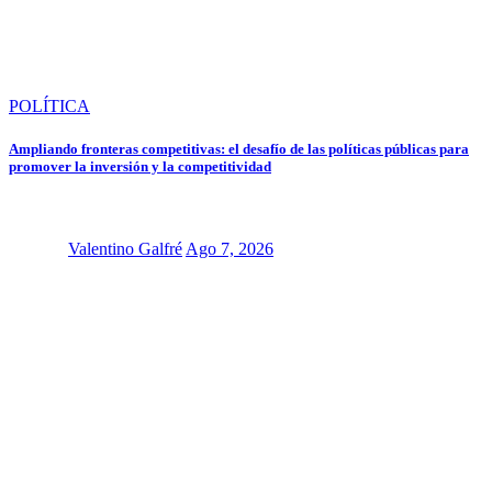
POLÍTICA
Ampliando fronteras competitivas: el desafío de las políticas públicas para
promover la inversión y la competitividad
Valentino Galfré
Ago 7, 2026