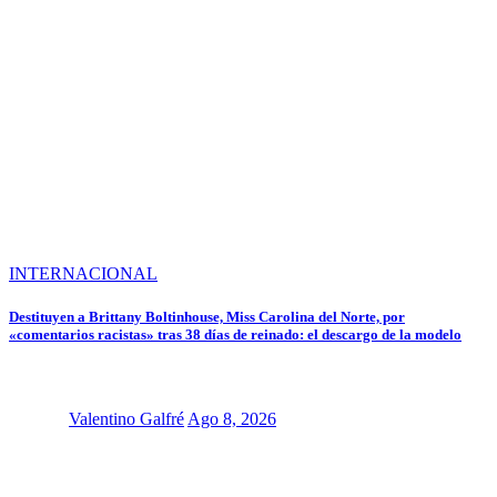
INTERNACIONAL
Destituyen a Brittany Boltinhouse, Miss Carolina del Norte, por
«comentarios racistas» tras 38 días de reinado: el descargo de la modelo
Valentino Galfré
Ago 8, 2026