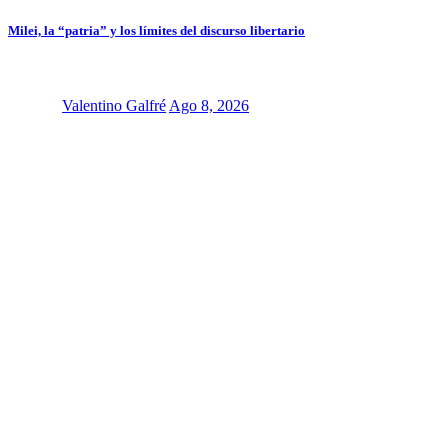
Milei, la “patria” y los límites del discurso libertario
Valentino Galfré
Ago 8, 2026