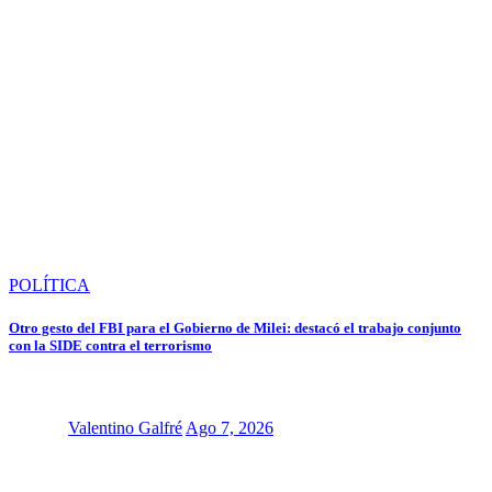
POLÍTICA
Otro gesto del FBI para el Gobierno de Milei: destacó el trabajo conjunto
con la SIDE contra el terrorismo
Valentino Galfré
Ago 7, 2026