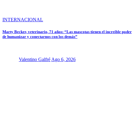
INTERNACIONAL
Marty Becker, veterinario, 71 años: “Las mascotas tienen el increíble poder
de humanizar y conectarnos con los demás”
Valentino Galfré
Ago 6, 2026