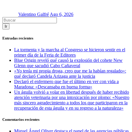
Valentino Galfré
Ago 6, 2026
Ir
Entradas recientes
La tormenta y la marcha al Congreso se hicieron sentir en el
primer día de la Feria de Editores
Blue Origin reveló qué causó la explosión del cohete New
Glenn que sacudió Cabo Cañaveral
«Yo tenía mi propia droga, creo que me la habían regalado»:
qué declaró Candela Arizaga ante la justicia
Declaró el enfermero que fue el último en ver con vida a
Maradona: «Descansaba en buena forma»
Un águila volvió a volar en libertad después de haber recibido
atención veterinaria por una intoxicación por plomo: «Nuestro
más sincero agradecimiento a todos los que participaron en la
recuperación de esta águila y en su regreso a la naturaleza»
Comentarios recientes
Miguel Ángel Oliver destaca el papel de las agencias públicas