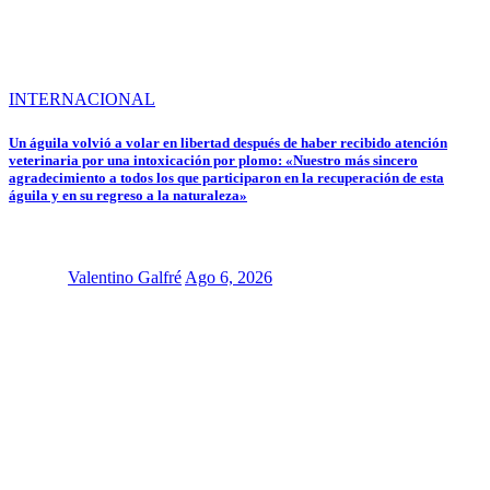
INTERNACIONAL
Un águila volvió a volar en libertad después de haber recibido atención
veterinaria por una intoxicación por plomo: «Nuestro más sincero
agradecimiento a todos los que participaron en la recuperación de esta
águila y en su regreso a la naturaleza»
Valentino Galfré
Ago 6, 2026