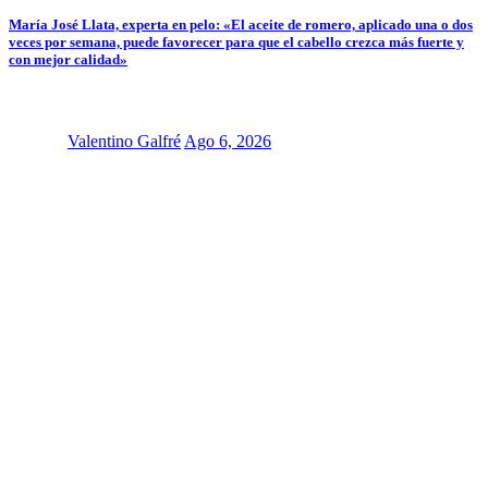
María José Llata, experta en pelo: «El aceite de romero, aplicado una o dos
veces por semana, puede favorecer para que el cabello crezca más fuerte y
con mejor calidad»
Valentino Galfré
Ago 6, 2026