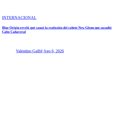
INTERNACIONAL
Blue Origin reveló qué causó la explosión del cohete New Glenn que sacudió
Cabo Cañaveral
Valentino Galfré
Ago 6, 2026