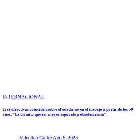
INTERNACIONAL
Tres directivas coinciden sobre el edadismo en el trabajo a partir de los 50
años: “Es un mito que ser mayor equivale a obsolescencia”
Valentino Galfré
Ago 6, 2026