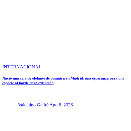
INTERNACIONAL
Nació una cría de elefante de Sumatra en Madrid: una esperanza para una
especie al borde de la extinción
Valentino Galfré
Ago 6, 2026