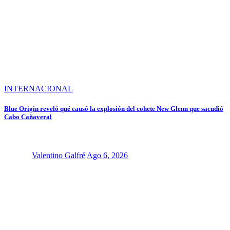
INTERNACIONAL
Blue Origin reveló qué causó la explosión del cohete New Glenn que sacudió
Cabo Cañaveral
Valentino Galfré
Ago 6, 2026