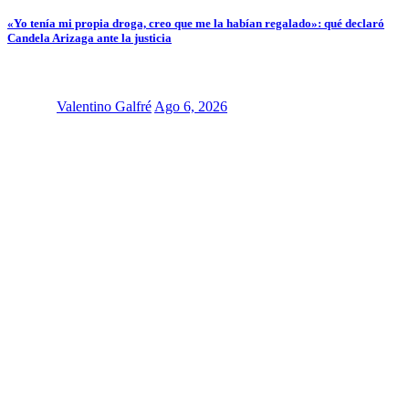
«Yo tenía mi propia droga, creo que me la habían regalado»: qué declaró
Candela Arizaga ante la justicia
Valentino Galfré
Ago 6, 2026