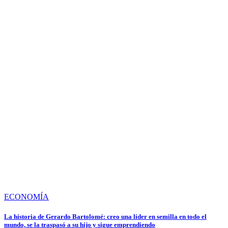
ECONOMÍA
La historia de Gerardo Bartolomé: creo una líder en semilla en todo el
mundo, se la traspasó a su hijo y sigue emprendiendo