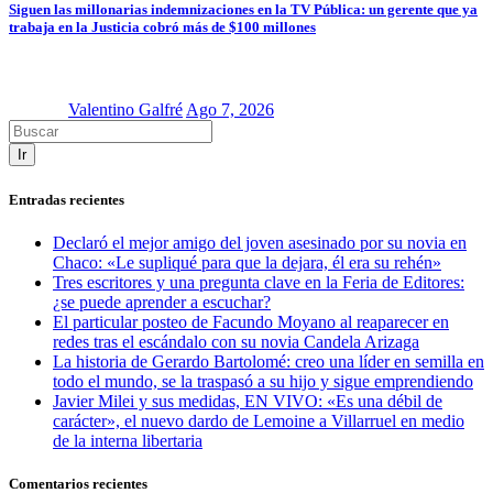
Siguen las millonarias indemnizaciones en la TV Pública: un gerente que ya
trabaja en la Justicia cobró más de $100 millones
Valentino Galfré
Ago 7, 2026
Ir
Entradas recientes
Declaró el mejor amigo del joven asesinado por su novia en
Chaco: «Le supliqué para que la dejara, él era su rehén»
Tres escritores y una pregunta clave en la Feria de Editores:
¿se puede aprender a escuchar?
El particular posteo de Facundo Moyano al reaparecer en
redes tras el escándalo con su novia Candela Arizaga
La historia de Gerardo Bartolomé: creo una líder en semilla en
todo el mundo, se la traspasó a su hijo y sigue emprendiendo
Javier Milei y sus medidas, EN VIVO: «Es una débil de
carácter», el nuevo dardo de Lemoine a Villarruel en medio
de la interna libertaria
Comentarios recientes