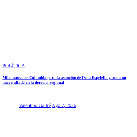
POLÍTICA
Milei estuvo en Colombia para la asunción de De la Espriella y suma un
nuevo aliado en la derecha regional
Valentino Galfré
Ago 7, 2026