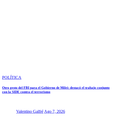
POLÍTICA
Otro gesto del FBI para el Gobierno de Milei: destacó el trabajo conjunto
con la SIDE contra el terrorismo
Valentino Galfré
Ago 7, 2026