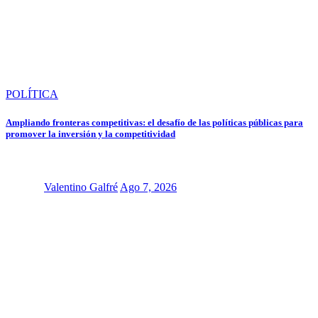
POLÍTICA
Ampliando fronteras competitivas: el desafío de las políticas públicas para
promover la inversión y la competitividad
Valentino Galfré
Ago 7, 2026