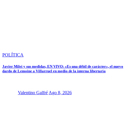
POLÍTICA
Javier Milei y sus medidas, EN VIVO: «Es una débil de carácter», el nuevo
dardo de Lemoine a Villarruel en medio de la interna libertaria
Valentino Galfré
Ago 8, 2026