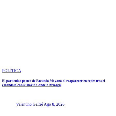
POLÍTICA
El particular posteo de Facundo Moyano al reaparecer en redes tras el
escándalo con su novia Candela Arizaga
Valentino Galfré
Ago 8, 2026