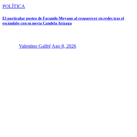
POLÍTICA
El particular posteo de Facundo Moyano al reaparecer en redes tras el
escándalo con su novia Candela Arizaga
Valentino Galfré
Ago 8, 2026