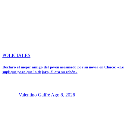
POLICIALES
Declaró el mejor amigo del joven asesinado por su novia en Chaco: «Le
supliqué para que la dejara, él era su rehén»
Valentino Galfré
Ago 8, 2026