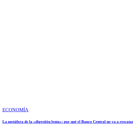
ECONOMÍA
La metáfora de la «digestión lenta»: por qué el Banco Central no va a rescatar