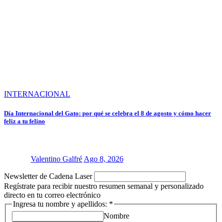
INTERNACIONAL
Día Internacional del Gato: por qué se celebra el 8 de agosto y cómo hacer
feliz a tu felino
Valentino Galfré
Ago 8, 2026
Newsletter de Cadena Laser
Regístrate para recibir nuestro resumen semanal y personalizado
directo en tu correo electrónico
Ingresa tu nombre y apellidos:
*
Nombre