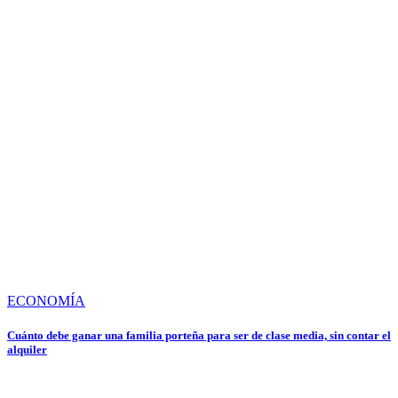
ECONOMÍA
Cuánto debe ganar una familia porteña para ser de clase media, sin contar el
alquiler