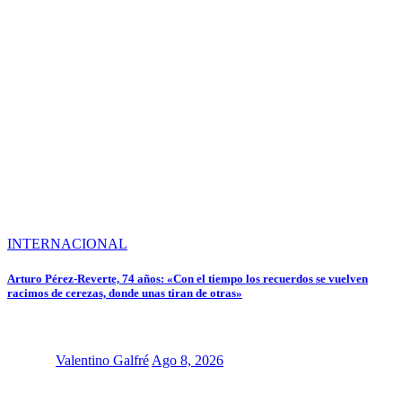
INTERNACIONAL
Arturo Pérez-Reverte, 74 años: «Con el tiempo los recuerdos se vuelven
racimos de cerezas, donde unas tiran de otras»
Valentino Galfré
Ago 8, 2026