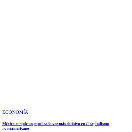
ECONOMÍA
México cumple un papel cada vez más decisivo en el capitalismo
norteamericano