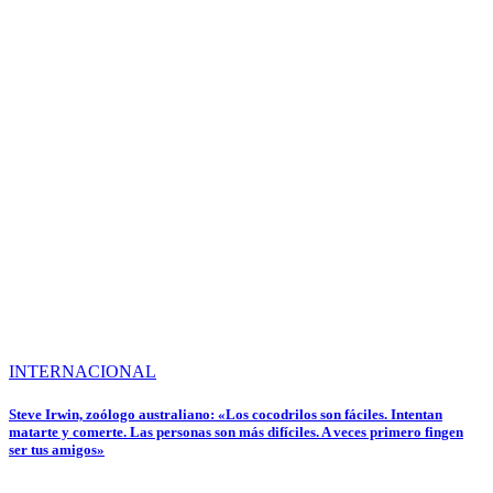
INTERNACIONAL
Steve Irwin, zoólogo australiano: «Los cocodrilos son fáciles. Intentan
matarte y comerte. Las personas son más difíciles. A veces primero fingen
ser tus amigos»