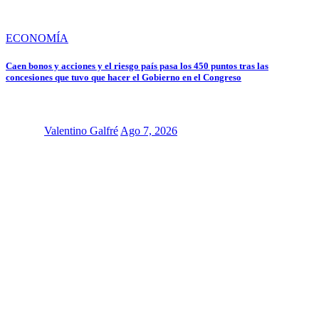
ECONOMÍA
Caen bonos y acciones y el riesgo país pasa los 450 puntos tras las
concesiones que tuvo que hacer el Gobierno en el Congreso
Valentino Galfré
Ago 7, 2026