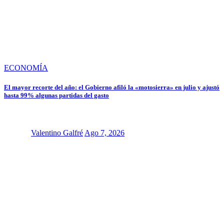
ECONOMÍA
El mayor recorte del año: el Gobierno afiló la «motosierra» en julio y ajustó
hasta 99% algunas partidas del gasto
Valentino Galfré
Ago 7, 2026