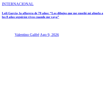
INTERNACIONAL
Loli García, la alfarera de 79 años: “Los dibujos que me enseñó mi abuela a
los 8 años seguirán vivos cuando me vaya”
Valentino Galfré
Ago 9, 2026