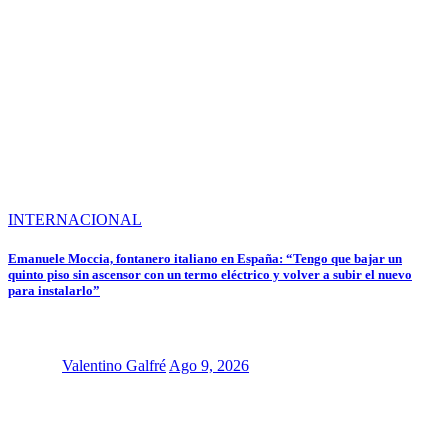
INTERNACIONAL
Emanuele Moccia, fontanero italiano en España: “Tengo que bajar un
quinto piso sin ascensor con un termo eléctrico y volver a subir el nuevo
para instalarlo”
Valentino Galfré
Ago 9, 2026