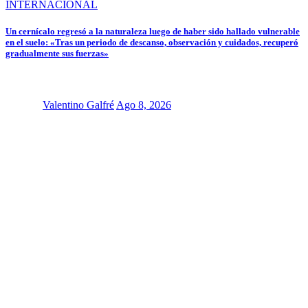
INTERNACIONAL
Un cernícalo regresó a la naturaleza luego de haber sido hallado vulnerable
en el suelo: «Tras un periodo de descanso, observación y cuidados, recuperó
gradualmente sus fuerzas»
Valentino Galfré
Ago 8, 2026