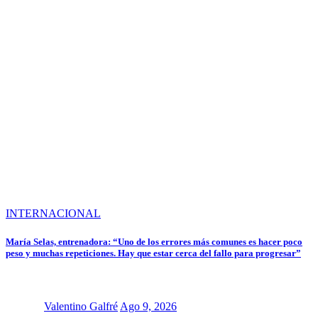
INTERNACIONAL
María Selas, entrenadora: “Uno de los errores más comunes es hacer poco
peso y muchas repeticiones. Hay que estar cerca del fallo para progresar”
Valentino Galfré
Ago 9, 2026