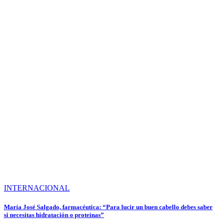
INTERNACIONAL
María José Salgado, farmacéutica: “Para lucir un buen cabello debes saber
si necesitas hidratación o proteínas”