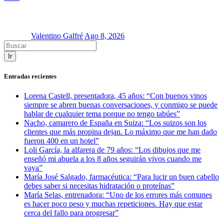
Valentino Galfré
Ago 8, 2026
Ir
Entradas recientes
Lorena Castell, presentadora, 45 años: “Con buenos vinos
siempre se abren buenas conversaciones, y conmigo se puede
hablar de cualquier tema porque no tengo tabúes”
Nacho, camarero de España en Suiza: “Los suizos son los
clientes que más propina dejan. Lo máximo que me han dado
fueron 400 en un hotel”
Loli García, la alfarera de 79 años: “Los dibujos que me
enseñó mi abuela a los 8 años seguirán vivos cuando me
vaya”
María José Salgado, farmacéutica: “Para lucir un buen cabello
debes saber si necesitas hidratación o proteínas”
María Selas, entrenadora: “Uno de los errores más comunes
es hacer poco peso y muchas repeticiones. Hay que estar
cerca del fallo para progresar”