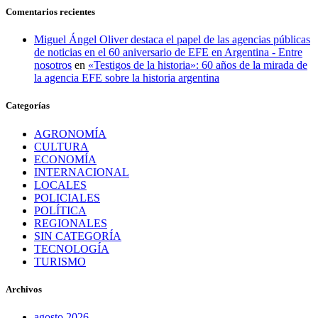
Comentarios recientes
Miguel Ángel Oliver destaca el papel de las agencias públicas
de noticias en el 60 aniversario de EFE en Argentina - Entre
nosotros
en
«Testigos de la historia»: 60 años de la mirada de
la agencia EFE sobre la historia argentina
Categorías
AGRONOMÍA
CULTURA
ECONOMÍA
INTERNACIONAL
LOCALES
POLICIALES
POLÍTICA
REGIONALES
SIN CATEGORÍA
TECNOLOGÍA
TURISMO
Archivos
agosto 2026