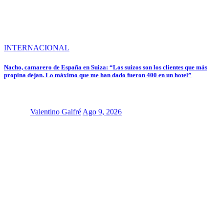
INTERNACIONAL
Nacho, camarero de España en Suiza: “Los suizos son los clientes que más
propina dejan. Lo máximo que me han dado fueron 400 en un hotel”
Valentino Galfré
Ago 9, 2026