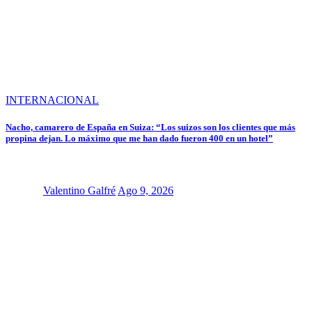
INTERNACIONAL
Nacho, camarero de España en Suiza: “Los suizos son los clientes que más
propina dejan. Lo máximo que me han dado fueron 400 en un hotel”
Valentino Galfré
Ago 9, 2026