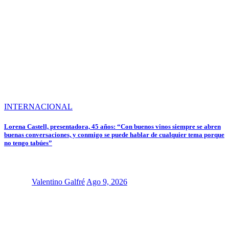
INTERNACIONAL
Lorena Castell, presentadora, 45 años: “Con buenos vinos siempre se abren
buenas conversaciones, y conmigo se puede hablar de cualquier tema porque
no tengo tabúes”
Valentino Galfré
Ago 9, 2026