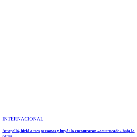
INTERNACIONAL
Atropelló, hirió a tres personas y huyó: lo encontraron «acurrucado» bajo la
cama