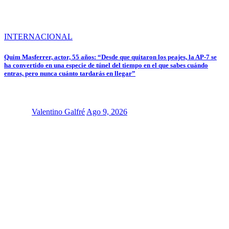
INTERNACIONAL
Quim Masferrer, actor, 55 años: “Desde que quitaron los peajes, la AP-7 se
ha convertido en una especie de túnel del tiempo en el que sabes cuándo
entras, pero nunca cuánto tardarás en llegar”
Valentino Galfré
Ago 9, 2026