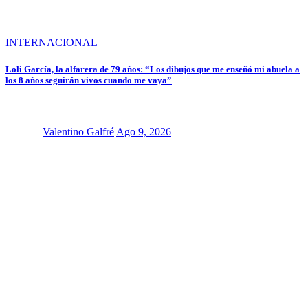
INTERNACIONAL
Loli García, la alfarera de 79 años: “Los dibujos que me enseñó mi abuela a
los 8 años seguirán vivos cuando me vaya”
Valentino Galfré
Ago 9, 2026