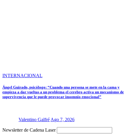
INTERNACIONAL
Ángel Guirado, psicólogo: “Cuando una persona se mete en la cama y
empieza a dar vueltas a un problema el cerebro activa un mecanismo de
supervivencia que le puede provocar insomnio emocional”
Valentino Galfré
Ago 7, 2026
Newsletter de Cadena Laser