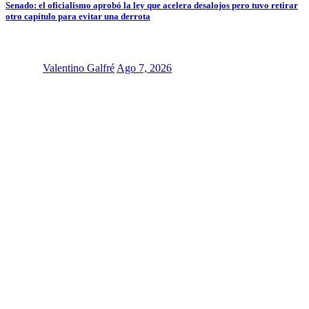
Senado: el oficialismo aprobó la ley que acelera desalojos pero tuvo retirar
otro capítulo para evitar una derrota
Valentino Galfré
Ago 7, 2026