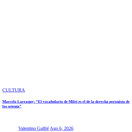
CULTURA
Marcelo Larraquy: “El vocabulario de Milei es el de la derecha peronista de
los setenta”
Valentino Galfré
Ago 6, 2026