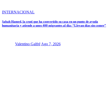
INTERNACIONAL
Sabah Hamed, la ceutí que ha convertido su casa en un punto de ayuda
humanitaria y atiende a unos 400 migrantes al día: “Llevan días sin comer”
Valentino Galfré
Ago 7, 2026