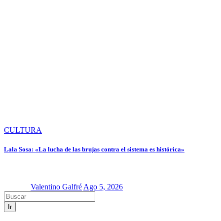
CULTURA
Lala Sosa: «La lucha de las brujas contra el sistema es histórica»
Valentino Galfré
Ago 5, 2026
Ir