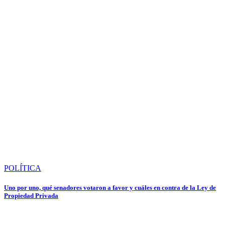
POLÍTICA
Uno por uno, qué senadores votaron a favor y cuáles en contra de la Ley de
Propiedad Privada