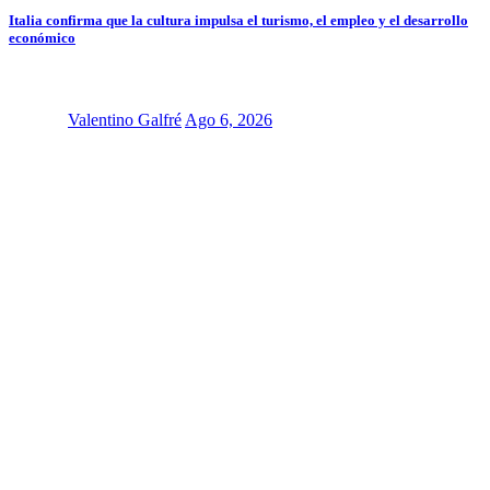
Italia confirma que la cultura impulsa el turismo, el empleo y el desarrollo
económico
Valentino Galfré
Ago 6, 2026