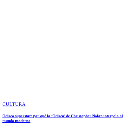
CULTURA
Odiseo superstar: por qué la ‘Odisea’ de Christopher Nolan interpela al
mundo moderno