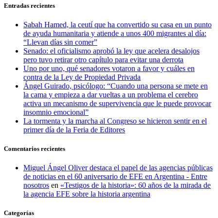
Entradas recientes
Sabah Hamed, la ceutí que ha convertido su casa en un punto
de ayuda humanitaria y atiende a unos 400 migrantes al día:
“Llevan días sin comer”
Senado: el oficialismo aprobó la ley que acelera desalojos
pero tuvo retirar otro capítulo para evitar una derrota
Uno por uno, qué senadores votaron a favor y cuáles en
contra de la Ley de Propiedad Privada
Ángel Guirado, psicólogo: “Cuando una persona se mete en
la cama y empieza a dar vueltas a un problema el cerebro
activa un mecanismo de supervivencia que le puede provocar
insomnio emocional”
La tormenta y la marcha al Congreso se hicieron sentir en el
primer día de la Feria de Editores
Comentarios recientes
Miguel Ángel Oliver destaca el papel de las agencias públicas
de noticias en el 60 aniversario de EFE en Argentina - Entre
nosotros
en
«Testigos de la historia»: 60 años de la mirada de
la agencia EFE sobre la historia argentina
Categorías