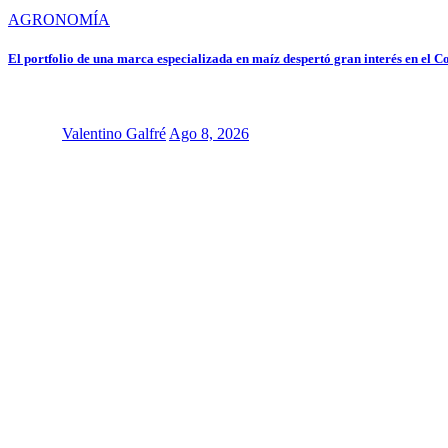
AGRONOMÍA
El portfolio de una marca especializada en maíz despertó gran interés en el 
Valentino Galfré
Ago 8, 2026