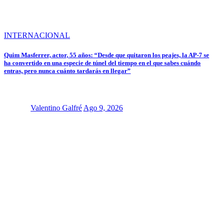
INTERNACIONAL
Quim Masferrer, actor, 55 años: “Desde que quitaron los peajes, la AP-7 se
ha convertido en una especie de túnel del tiempo en el que sabes cuándo
entras, pero nunca cuánto tardarás en llegar”
Valentino Galfré
Ago 9, 2026