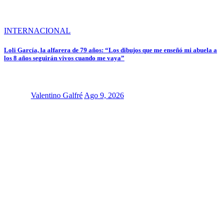
INTERNACIONAL
Loli García, la alfarera de 79 años: “Los dibujos que me enseñó mi abuela a
los 8 años seguirán vivos cuando me vaya”
Valentino Galfré
Ago 9, 2026