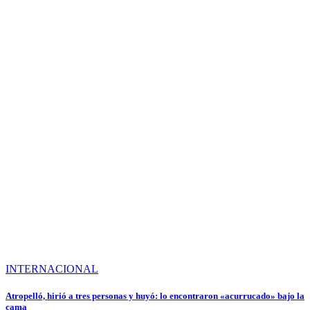
INTERNACIONAL
Atropelló, hirió a tres personas y huyó: lo encontraron «acurrucado» bajo la
cama