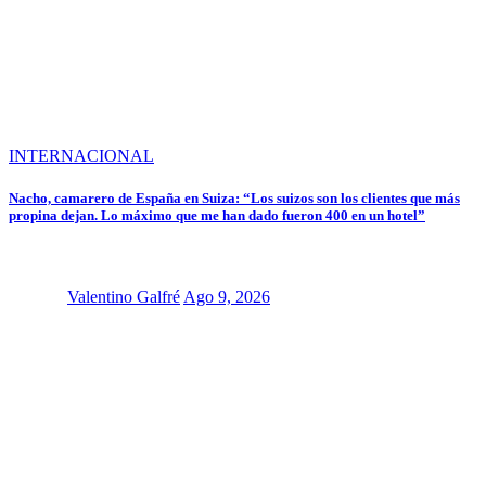
INTERNACIONAL
Nacho, camarero de España en Suiza: “Los suizos son los clientes que más
propina dejan. Lo máximo que me han dado fueron 400 en un hotel”
Valentino Galfré
Ago 9, 2026