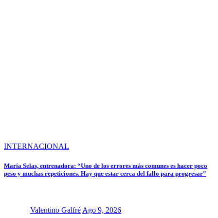
INTERNACIONAL
María Selas, entrenadora: “Uno de los errores más comunes es hacer poco
peso y muchas repeticiones. Hay que estar cerca del fallo para progresar”
Valentino Galfré
Ago 9, 2026