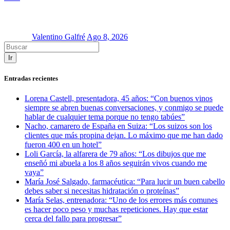
Valentino Galfré
Ago 8, 2026
Ir
Entradas recientes
Lorena Castell, presentadora, 45 años: “Con buenos vinos
siempre se abren buenas conversaciones, y conmigo se puede
hablar de cualquier tema porque no tengo tabúes”
Nacho, camarero de España en Suiza: “Los suizos son los
clientes que más propina dejan. Lo máximo que me han dado
fueron 400 en un hotel”
Loli García, la alfarera de 79 años: “Los dibujos que me
enseñó mi abuela a los 8 años seguirán vivos cuando me
vaya”
María José Salgado, farmacéutica: “Para lucir un buen cabello
debes saber si necesitas hidratación o proteínas”
María Selas, entrenadora: “Uno de los errores más comunes
es hacer poco peso y muchas repeticiones. Hay que estar
cerca del fallo para progresar”