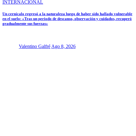
INTERNACIONAL
Un cernícalo regresó a la naturaleza luego de haber sido hallado vulnerable
en el suelo: «Tras un periodo de descanso, observación y cuidados, recuperó
gradualmente sus fuerzas»
Valentino Galfré
Ago 8, 2026