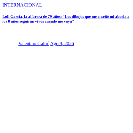
INTERNACIONAL
Loli García, la alfarera de 79 años: “Los dibujos que me enseñó mi abuela a
los 8 años seguirán vivos cuando me vaya”
Valentino Galfré
Ago 9, 2026