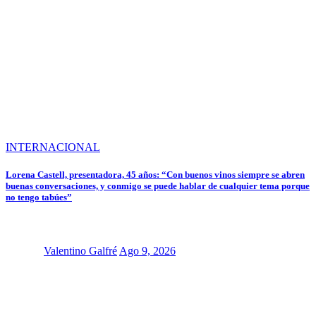
INTERNACIONAL
Lorena Castell, presentadora, 45 años: “Con buenos vinos siempre se abren
buenas conversaciones, y conmigo se puede hablar de cualquier tema porque
no tengo tabúes”
Valentino Galfré
Ago 9, 2026