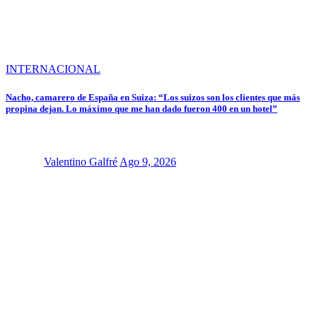
INTERNACIONAL
Nacho, camarero de España en Suiza: “Los suizos son los clientes que más
propina dejan. Lo máximo que me han dado fueron 400 en un hotel”
Valentino Galfré
Ago 9, 2026