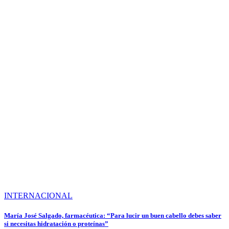
INTERNACIONAL
María José Salgado, farmacéutica: “Para lucir un buen cabello debes saber
si necesitas hidratación o proteínas”