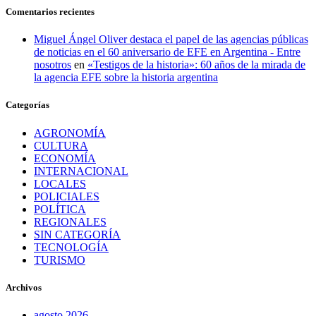
Comentarios recientes
Miguel Ángel Oliver destaca el papel de las agencias públicas
de noticias en el 60 aniversario de EFE en Argentina - Entre
nosotros
en
«Testigos de la historia»: 60 años de la mirada de
la agencia EFE sobre la historia argentina
Categorías
AGRONOMÍA
CULTURA
ECONOMÍA
INTERNACIONAL
LOCALES
POLICIALES
POLÍTICA
REGIONALES
SIN CATEGORÍA
TECNOLOGÍA
TURISMO
Archivos
agosto 2026