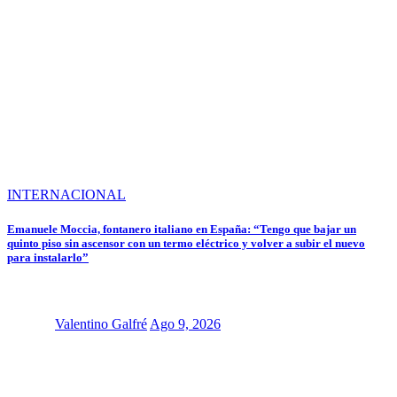
INTERNACIONAL
Emanuele Moccia, fontanero italiano en España: “Tengo que bajar un
quinto piso sin ascensor con un termo eléctrico y volver a subir el nuevo
para instalarlo”
Valentino Galfré
Ago 9, 2026