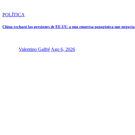
POLÍTICA
China rechazó las presiones de EE.UU. a una empresa patagónica que negoci
Valentino Galfré
Ago 6, 2026