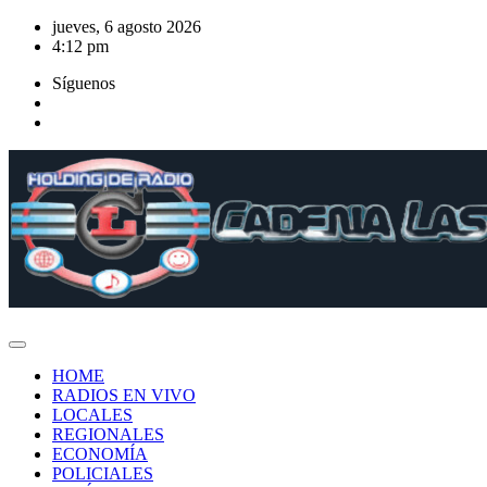
Saltar
jueves, 6 agosto 2026
al
4:12 pm
contenido
Síguenos
HOME
RADIOS EN VIVO
LOCALES
REGIONALES
ECONOMÍA
POLICIALES