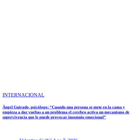
INTERNACIONAL
Ángel Guirado, psicólogo: “Cuando una persona se mete en la cama y
empieza a dar vueltas a un problema el cerebro activa un mecanismo de
supervivencia que le puede provocar insomnio emocional”