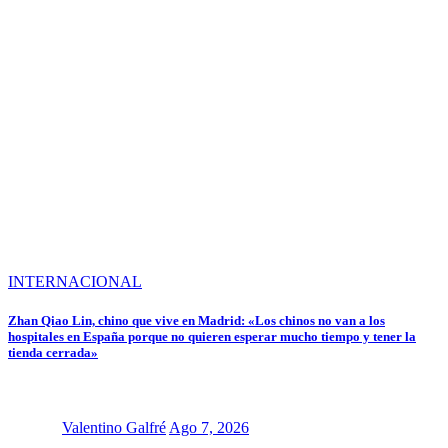
INTERNACIONAL
Zhan Qiao Lin, chino que vive en Madrid: «Los chinos no van a los
hospitales en España porque no quieren esperar mucho tiempo y tener la
tienda cerrada»
Valentino Galfré
Ago 7, 2026