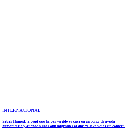
INTERNACIONAL
Sabah Hamed, la ceutí que ha convertido su casa en un punto de ayuda
humanitaria y atiende a unos 400 migrantes al día: “Llevan días sin comer”