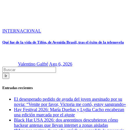
INTERNACIONAL
Qué fue de la vida de Tifón, de Avenida Brasil, tras el éxito de la telenovela
Valentino Galfré
Ago 6, 2026
Ir
Entradas recientes
El desesperado pedido de ayuda del joven asesinado por su
novia: “Venite por favor, Victoria me cortó, estoy sangrando»
Hay Festival 2026: María Dueñas y Lydia Cacho encabezan
una edición marcada por el ajuste
Black Hat USA 2026: dos argentinos descubrieron cómo
hackear antenas que llevan internet a zonas aisladas