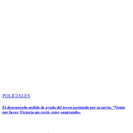
POLICIALES
El desesperado pedido de ayuda del joven asesinado por su novia: “Venite
por favor, Victoria me cortó, estoy sangrando»