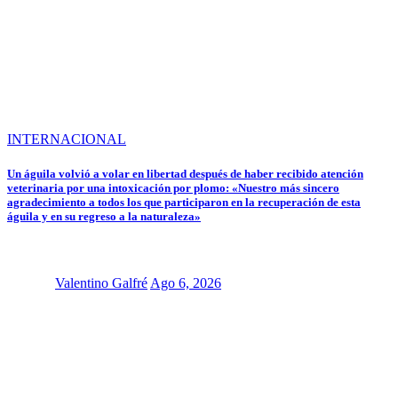
INTERNACIONAL
Un águila volvió a volar en libertad después de haber recibido atención
veterinaria por una intoxicación por plomo: «Nuestro más sincero
agradecimiento a todos los que participaron en la recuperación de esta
águila y en su regreso a la naturaleza»
Valentino Galfré
Ago 6, 2026