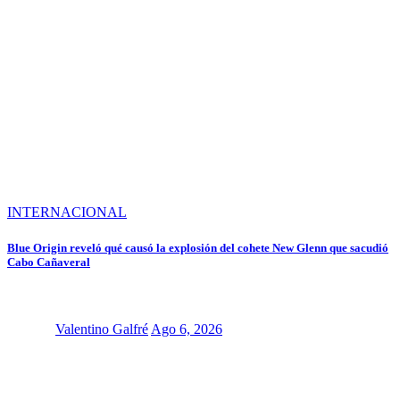
INTERNACIONAL
Blue Origin reveló qué causó la explosión del cohete New Glenn que sacudió
Cabo Cañaveral
Valentino Galfré
Ago 6, 2026