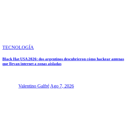
TECNOLOGÍA
Black Hat USA 2026: dos argentinos descubrieron cómo hackear antenas
que llevan internet a zonas aisladas
Valentino Galfré
Ago 7, 2026