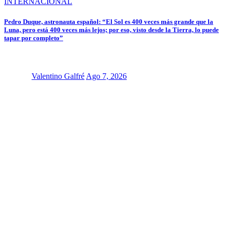
INTERNACIONAL
Pedro Duque, astronauta español: “El Sol es 400 veces más grande que la
Luna, pero está 400 veces más lejos; por eso, visto desde la Tierra, lo puede
tapar por completo”
Valentino Galfré
Ago 7, 2026