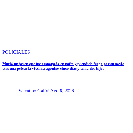
POLICIALES
Murió un joven que fue empapado en nafta y prendido fuego por su novia
tras una pelea: la víctima agonizó cinco días y tenía dos hijos
Valentino Galfré
Ago 6, 2026