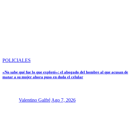
POLICIALES
«No sabe qué fue lo que explotó»: el abogado del hombre al que acusan de
matar a su mujer ahora puso en duda el celular
Valentino Galfré
Ago 7, 2026