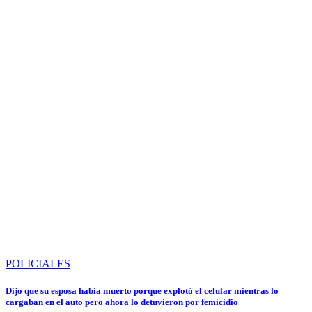
POLICIALES
Dijo que su esposa había muerto porque explotó el celular mientras lo
cargaban en el auto pero ahora lo detuvieron por femicidio