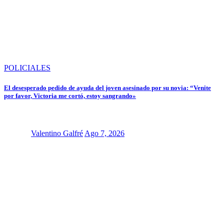
POLICIALES
El desesperado pedido de ayuda del joven asesinado por su novia: “Venite
por favor, Victoria me cortó, estoy sangrando»
Valentino Galfré
Ago 7, 2026