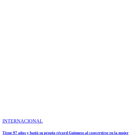
INTERNACIONAL
Tiene 97 años y batió su propio récord Guinness al convertirse en la mujer