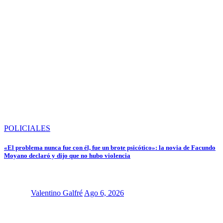
POLICIALES
«El problema nunca fue con él, fue un brote psicótico»: la novia de Facundo
Moyano declaró y dijo que no hubo violencia
Valentino Galfré
Ago 6, 2026