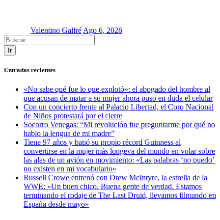
Valentino Galfré
Ago 6, 2026
Ir
Entradas recientes
«No sabe qué fue lo que explotó»: el abogado del hombre al
que acusan de matar a su mujer ahora puso en duda el celular
Con un concierto frente al Palacio Libertad, el Coro Nacional
de Niños protestará por el cierre
Socorro Venegas: “Mi revolución fue preguntarme por qué no
hablo la lengua de mi madre”
Tiene 97 años y batió su propio récord Guinness al
convertirse en la mujer más longeva del mundo en volar sobre
las alas de un avión en movimiento: «Las palabras ‘no puedo’
no existen en mi vocabulario»
Russell Crowe entrenó con Drew McIntyre, la estrella de la
WWE: «Un buen chico. Buena gente de verdad. Estamos
terminando el rodaje de The Last Druid, llevamos filmando en
España desde mayo»