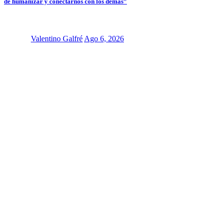
de humanizar y conectarnos con los demás”
Valentino Galfré
Ago 6, 2026