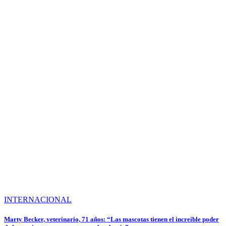
INTERNACIONAL
Marty Becker, veterinario, 71 años: “Las mascotas tienen el increíble poder