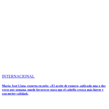
INTERNACIONAL
María José Llata, experta en pelo: «El aceite de romero, aplicado una o dos
veces por semana, puede favorecer para que el cabello crezca más fuerte y
con mejor calidad»