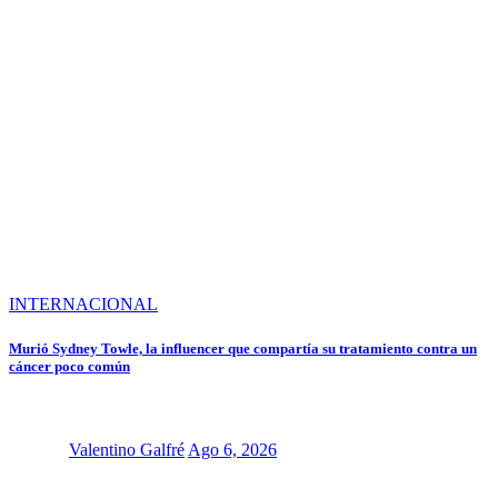
INTERNACIONAL
Murió Sydney Towle, la influencer que compartía su tratamiento contra un
cáncer poco común
Valentino Galfré
Ago 6, 2026