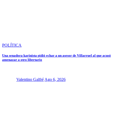
POLÍTICA
Una senadora karinista pidió echar a un asesor de Villarruel al que acusó
amenazar a otro libertario
Valentino Galfré
Ago 6, 2026