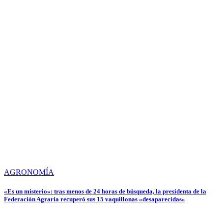
AGRONOMÍA
«Es un misterio»: tras menos de 24 horas de búsqueda, la presidenta de la
Federación Agraria recuperó sus 15 vaquillonas «desaparecidas»