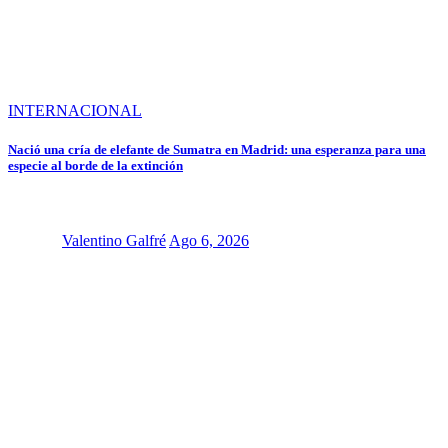
INTERNACIONAL
Nació una cría de elefante de Sumatra en Madrid: una esperanza para una
especie al borde de la extinción
Valentino Galfré
Ago 6, 2026