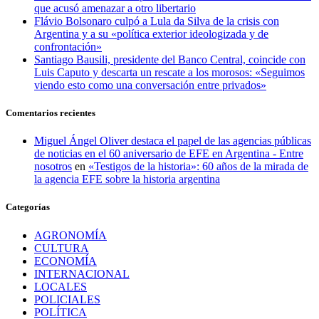
que acusó amenazar a otro libertario
Flávio Bolsonaro culpó a Lula da Silva de la crisis con
Argentina y a su «política exterior ideologizada y de
confrontación»
Santiago Bausili, presidente del Banco Central, coincide con
Luis Caputo y descarta un rescate a los morosos: «Seguimos
viendo esto como una conversación entre privados»
Comentarios recientes
Miguel Ángel Oliver destaca el papel de las agencias públicas
de noticias en el 60 aniversario de EFE en Argentina - Entre
nosotros
en
«Testigos de la historia»: 60 años de la mirada de
la agencia EFE sobre la historia argentina
Categorías
AGRONOMÍA
CULTURA
ECONOMÍA
INTERNACIONAL
LOCALES
POLICIALES
POLÍTICA