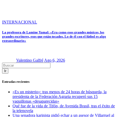
INTERNACIONAL
La profesora de Lamine Yamal: «Era como esos grandes músicos, los
grandes escritores, esos que están tocados. Lo de él con el fútbol es algo
extraordinario»
Valentino Galfré
Ago 6, 2026
Ir
Entradas recientes
«Es un misterio»: tras menos de 24 horas de búsqueda, la
presidenta de la Federación Agraria recuperó sus 15
vaquillonas «desaparecidas»
Qué fue de la vida de Tifón, de Avenida Brasil, tras el éxito de
la telenovela
Una senadora karinista pidió echar a un asesor de Villarruel al