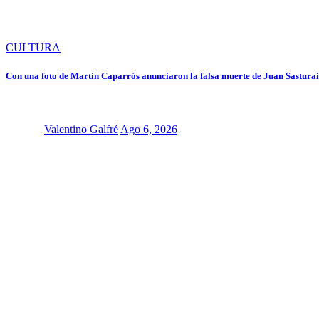
CULTURA
Con una foto de Martín Caparrós anunciaron la falsa muerte de Juan Sastura
Valentino Galfré
Ago 6, 2026