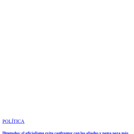
POLÍTICA
Diputados: el oficialismo evita confrontar con los aliados y patea para más