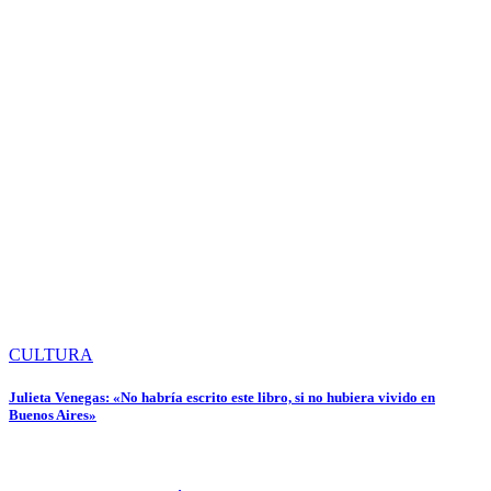
CULTURA
Julieta Venegas: «No habría escrito este libro, si no hubiera vivido en
Buenos Aires»