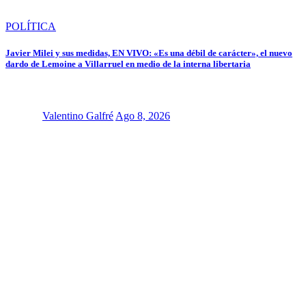
POLÍTICA
Javier Milei y sus medidas, EN VIVO: «Es una débil de carácter», el nuevo
dardo de Lemoine a Villarruel en medio de la interna libertaria
Valentino Galfré
Ago 8, 2026