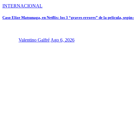
INTERNACIONAL
Caso Elize Matsunaga, en Netflix: los 3 “graves errores” de la película, según
Valentino Galfré
Ago 6, 2026