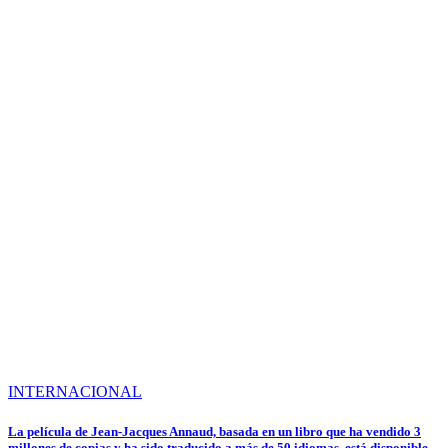
INTERNACIONAL
La película de Jean-Jacques Annaud, basada en un libro que ha vendido 3
millones de copias y ha sido traducido a más de 50 idiomas, está disponible