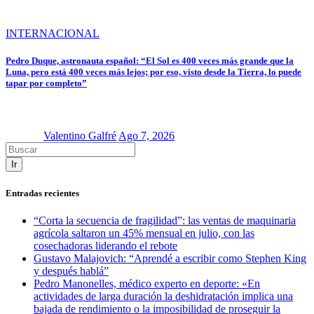
INTERNACIONAL
Pedro Duque, astronauta español: “El Sol es 400 veces más grande que la
Luna, pero está 400 veces más lejos; por eso, visto desde la Tierra, lo puede
tapar por completo”
Valentino Galfré
Ago 7, 2026
Ir
Entradas recientes
“Corta la secuencia de fragilidad”: las ventas de maquinaria
agrícola saltaron un 45% mensual en julio, con las
cosechadoras liderando el rebote
Gustavo Malajovich: “Aprendé a escribir como Stephen King
y después hablá”
Pedro Manonelles, médico experto en deporte: «En
actividades de larga duración la deshidratación implica una
bajada de rendimiento o la imposibilidad de proseguir la