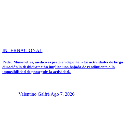
INTERNACIONAL
Pedro Manonelles, médico experto en deporte: «En actividades de larga
duración la deshidratación implica una bajada de rendimiento o la
imposibilidad de proseguir la actividad»
Valentino Galfré
Ago 7, 2026