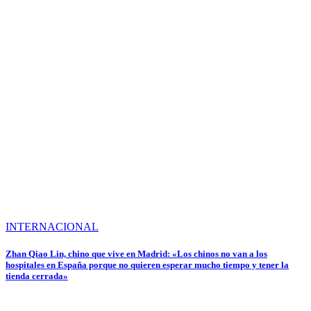
INTERNACIONAL
Zhan Qiao Lin, chino que vive en Madrid: «Los chinos no van a los
hospitales en España porque no quieren esperar mucho tiempo y tener la
tienda cerrada»