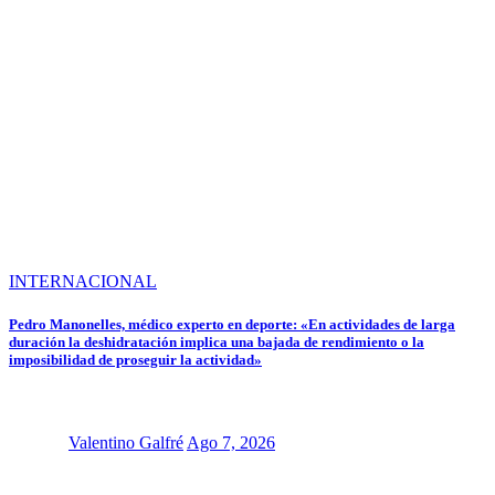
INTERNACIONAL
Pedro Manonelles, médico experto en deporte: «En actividades de larga
duración la deshidratación implica una bajada de rendimiento o la
imposibilidad de proseguir la actividad»
Valentino Galfré
Ago 7, 2026