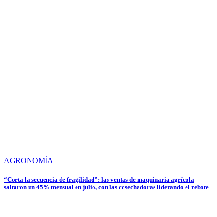
AGRONOMÍA
“Corta la secuencia de fragilidad”: las ventas de maquinaria agrícola
saltaron un 45% mensual en julio, con las cosechadoras liderando el rebote