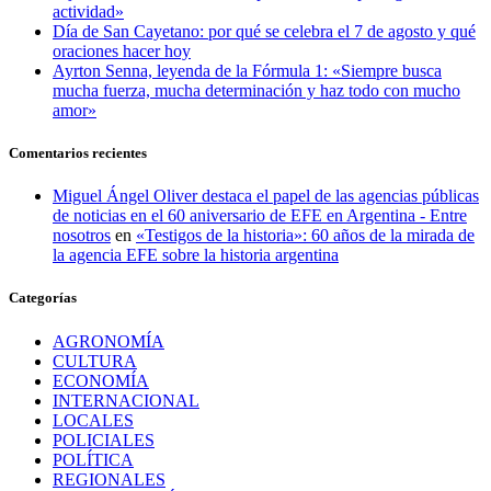
actividad»
Día de San Cayetano: por qué se celebra el 7 de agosto y qué
oraciones hacer hoy
Ayrton Senna, leyenda de la Fórmula 1: «Siempre busca
mucha fuerza, mucha determinación y haz todo con mucho
amor»
Comentarios recientes
Miguel Ángel Oliver destaca el papel de las agencias públicas
de noticias en el 60 aniversario de EFE en Argentina - Entre
nosotros
en
«Testigos de la historia»: 60 años de la mirada de
la agencia EFE sobre la historia argentina
Categorías
AGRONOMÍA
CULTURA
ECONOMÍA
INTERNACIONAL
LOCALES
POLICIALES
POLÍTICA
REGIONALES