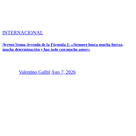
INTERNACIONAL
Ayrton Senna, leyenda de la Fórmula 1: «Siempre busca mucha fuerza,
mucha determinación y haz todo con mucho amor»
Valentino Galfré
Ago 7, 2026