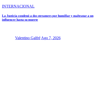
INTERNACIONAL
La Justicia condenó a dos streamers por humillar y maltratar a un
influencer hasta su muerte
Valentino Galfré
Ago 7, 2026