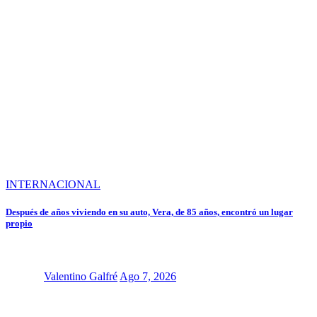
INTERNACIONAL
Después de años viviendo en su auto, Vera, de 85 años, encontró un lugar
propio
Valentino Galfré
Ago 7, 2026