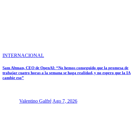
INTERNACIONAL
Sam Altman, CEO de OpenAI: “No hemos conseguido que la promesa de
trabajar cuatro horas a la semana se haga realidad, y no espero que la IA
cambie eso”
Valentino Galfré
Ago 7, 2026