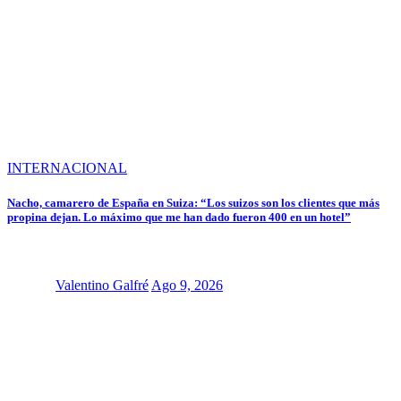
INTERNACIONAL
Nacho, camarero de España en Suiza: “Los suizos son los clientes que más
propina dejan. Lo máximo que me han dado fueron 400 en un hotel”
Valentino Galfré
Ago 9, 2026