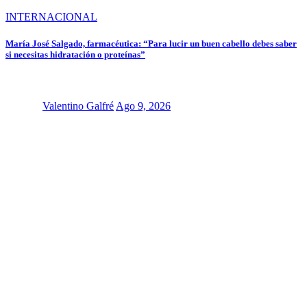
INTERNACIONAL
María José Salgado, farmacéutica: “Para lucir un buen cabello debes saber
si necesitas hidratación o proteínas”
Valentino Galfré
Ago 9, 2026