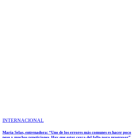
INTERNACIONAL
María Selas, entrenadora: “Uno de los errores más comunes es hacer poco
peso y muchas repeticiones. Hay que estar cerca del fallo para progresar”