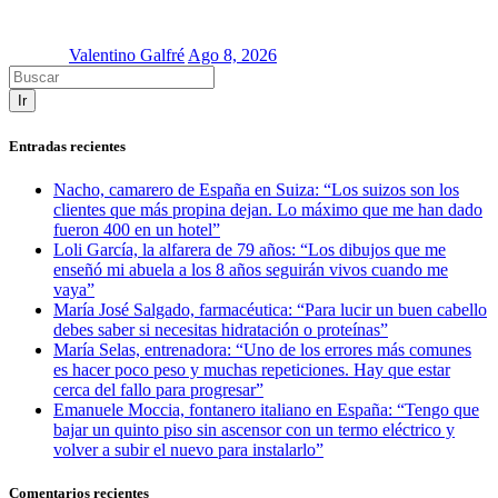
Valentino Galfré
Ago 8, 2026
Ir
Entradas recientes
Nacho, camarero de España en Suiza: “Los suizos son los
clientes que más propina dejan. Lo máximo que me han dado
fueron 400 en un hotel”
Loli García, la alfarera de 79 años: “Los dibujos que me
enseñó mi abuela a los 8 años seguirán vivos cuando me
vaya”
María José Salgado, farmacéutica: “Para lucir un buen cabello
debes saber si necesitas hidratación o proteínas”
María Selas, entrenadora: “Uno de los errores más comunes
es hacer poco peso y muchas repeticiones. Hay que estar
cerca del fallo para progresar”
Emanuele Moccia, fontanero italiano en España: “Tengo que
bajar un quinto piso sin ascensor con un termo eléctrico y
volver a subir el nuevo para instalarlo”
Comentarios recientes