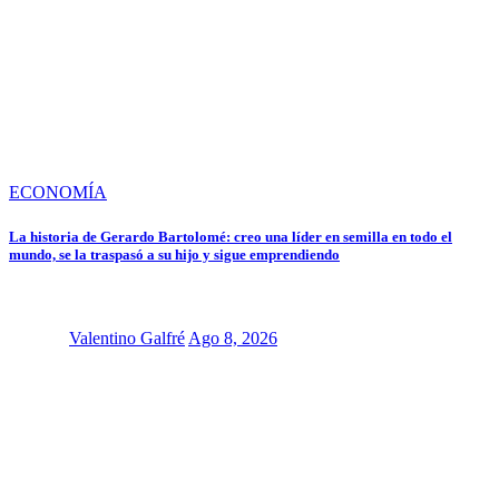
ECONOMÍA
La historia de Gerardo Bartolomé: creo una líder en semilla en todo el
mundo, se la traspasó a su hijo y sigue emprendiendo
Valentino Galfré
Ago 8, 2026