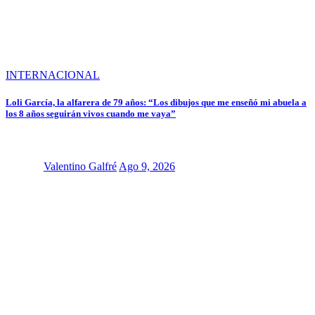
INTERNACIONAL
Loli García, la alfarera de 79 años: “Los dibujos que me enseñó mi abuela a
los 8 años seguirán vivos cuando me vaya”
Valentino Galfré
Ago 9, 2026